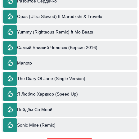
Разбитое Сердечко
Opas (Ultra Slowed) ft Marudxshi & Trevølx
Yummy (Righteous Remix) ft Mo Beats
Самый Близкий Человек (Версия 2016)
Manoto
The Diary Of Jane (Single Version)
Я Люблю Хардкор (Speed Up)
Пойдём Со Мной
Sonic Mine (Remix)