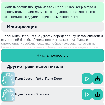
Скачать бесплатно
Ryan Jesse - Rebel Runs Deep
в mp3 и
прослушать онлайн Вы можете на данной странице. Также
ознакомьтесь с другим творчеством исполнителя.
Информация
"Rebel Runs Deep" Раяна Джесси передает силу независимости и
внутренней борьбы. Лирика песни отражает дух бунта и
стремление к свободе, создавая образ человека, который не
боится идти против течения. Эмоциональная насыщенность и
мелодия погружают слушателя в состояние поиска себя и своей
истинной сущности, заставляя задуматься о стоимости свободы и
Читать полностью
самоопределения.
Раян Джесси, выдающийся исполнитель и автор, известен своим
Другие треки исполнителя
уникальным стилем и глубокой лирикой, что делает его песни
запоминающимися и резонирующими с широкой аудиторией.
Ryan Jesse - Rebel Runs Deep
Ryan Jesse - Shadows