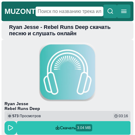
MUZONT
Ryan Jesse - Rebel Runs Deep скачать
Главная
песню и слушать онлайн
Новинки
Популярная
Поп
Фонк
Колыбельные
Веселая
Ryan Jesse
Rebel Runs Deep
573
Просмотров
03:16
Скачать
3.04 MB