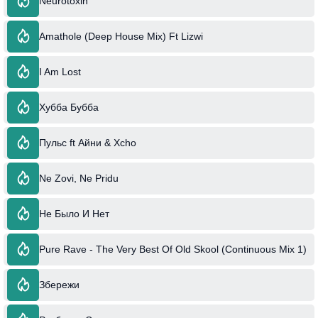
Neurotoxin
Amathole (Deep House Mix) Ft Lizwi
I Am Lost
Хубба Бубба
Пульс ft Айни & Xcho
Ne Zovi, Ne Pridu
Не Было И Нет
Pure Rave - The Very Best Of Old Skool (Continuous Mix 1)
Збережи