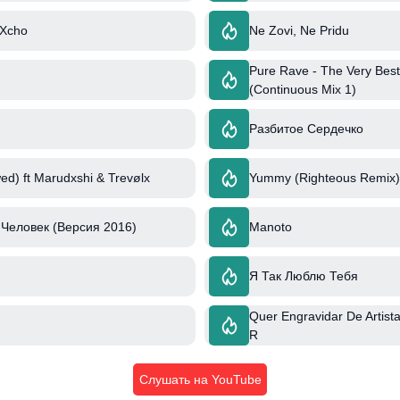
 Xcho
Ne Zovi, Ne Pridu
Pure Rave - The Very Best
(Continuous Mix 1)
Разбитое Сердечко
ed) ft Marudxshi & Trevølx
Yummy (Righteous Remix) 
Человек (Версия 2016)
Manoto
Я Так Люблю Тебя
Quer Engravidar De Artista 
R
Слушать на YouTube