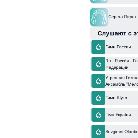
Серега Пират 
Слушают с э
Гимн России
Ru - Росси́я - 
Федерации
Утренняя Гимна
Ансамбль "Мел
Гимн Шута
Гімн України
Sevgimni Olardi