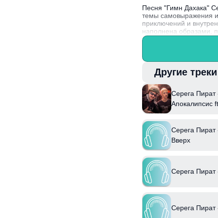
Песня "Гимн Дахака" С
темы самовыражения и
приключений и внутрен
наполнена образами, 
аудитории, ищущей вдо
Интересный факт: Серё
и фольклора, что выдел
Другие трек
Серега Пират 
Апокалипсис f
Серега Пират 
Вверх
Серега Пират 
Серега Пират 