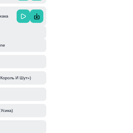
хака
ine
«Король И Шут»)
 Усика)