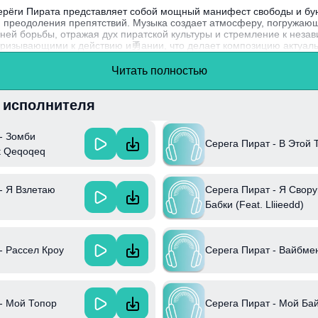
ерёги Пирата представляет собой мощный манифест свободы и бунт
 преодоления препятствий. Музыка создает атмосферу, погружаю
ней борьбы, отражая дух пиратской культуры и стремление к незав
призывающими к действию и勇ании, что делает композицию актуал
хновение в сложных жизненных обстоятельствах.
Читать полностью
га Пират стал известен благодаря своему уникальному стилю, соч
яет его среди других исполнителей.
и исполнителя
- Зомби
Серега Пират - В Этой 
t Qeqoqeq
- Я Взлетаю
Серега Пират - Я Свор
Бабки (Feat. Lliieedd)
- Рассел Кроу
Серега Пират - Вайбме
- Мой Топор
Серега Пират - Мой Ба