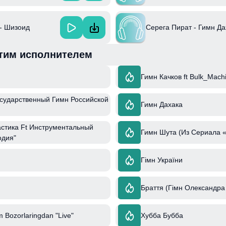
- Шизоид
Серега Пират - Гимн Да
тим исполнителем
Гимн Качков ft Bulk_Mach
Государственный Гимн Российской
Гимн Дахака
стика Ft Инструментальный
Гимн Шута (Из Сериала 
одия"
Гімн України
Браття (Гімн Олександра
m Bozorlaringdan "Live"
Хубба Бубба