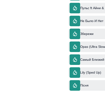
Пульс ft Айни &
Не Было И Нет
Збережи
Opas (Ultra Slow
Самый Близкий 
Lily (Sped Up)
Пісня