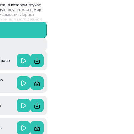
а, в котором звучат
щую слушателя в мир
исимости. Лирика
ьной для молодежной
етая элементы хип-хопа
Траве
ую
н
йк