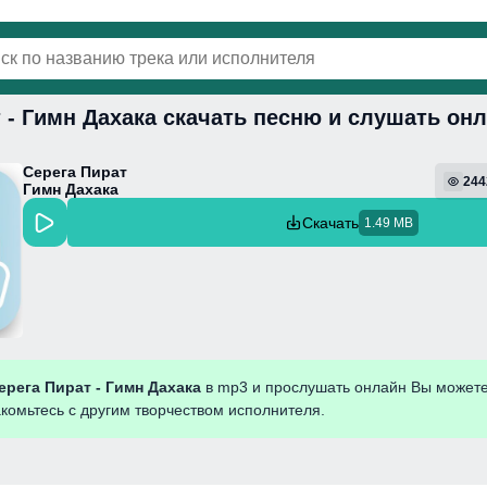
 - Гимн Дахака скачать песню и слушать он
винки
Популярная
Поп
Фонк
Колыбель
Серега Пират
244
Гимн Дахака
Скачать
1.49 MB
ерега Пират - Гимн Дахака
в mp3 и прослушать онлайн Вы можете
акомьтесь с другим творчеством исполнителя.