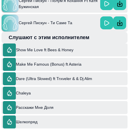
Сергей Пискун - Полум'я Кохання Ft Катя
Бужинская
Сергей Пискун - Ти Саме Та
Слушают с этим исполнителем
Show Me Love ft Bees & Honey
Make Me Famous (Bonus) ft Asteria
Dare (Ultra Slowed) ft Trxveler & & Dj Alim
Chaleya
Расскажи Мне Доля
Шелкопряд