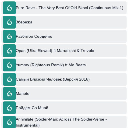
Pure Rave - The Very Best Of Old Skool (Continuous Mix 1)
Збережи
Разбитое Сердечко
Opas (Ultra Slowed) ft Marudxshi & Trevølx
Yummy (Righteous Remix) ft Mo Beats
Самый Близкий Человек (Версия 2016)
Manoto
Пойдём Со Мной
Annihilate (Spider-Man: Across The Spider-Verse -
Instrumental)