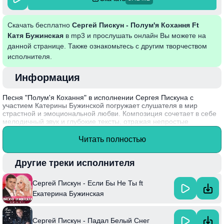
Скачать бесплатно
Сергей Пискун - Полум'я Кохання Ft
Катя Бужинская
в mp3 и прослушать онлайн Вы можете на
данной странице. Также ознакомьтесь с другим творчеством
исполнителя.
Информация
Песня "Полум'я Кохання" в исполнении Сергея Пискуна с
участием Катерины Бужинской погружает слушателя в мир
страстной и эмоциональной любви. Композиция сочетает в себе
мелодичный звук и глубокие тексты, отражая непростые
отношения и переживания двух сердц. В каждой строчке
чувствуется искренность, а выступления артистов передают все
Читать полностью
нюансы романтических переживаний, создавая атмосферу
интимности и сопереживания.
Другие треки исполнителя
Интересный факт: Сергей Пискун и Катя Бужинская уже не в
первый раз объединяют свои таланты, и каждый раз их
Сергей Пискун - Если Бы Не Ты ft
совместные проекты становятся настоящими хитами украинской
поп-сцены.
Екатерина Бужинская
Сергей Пискун - Падал Белый Снег