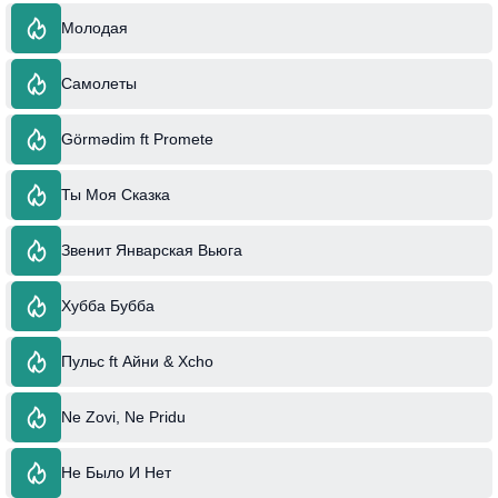
Молодая
Самолеты
Görmədim ft Promete
Ты Моя Сказка
Звенит Январская Вьюга
Хубба Бубба
Пульс ft Айни & Xcho
Ne Zovi, Ne Pridu
Не Было И Нет