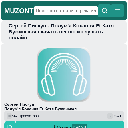
MUZONT
Сергей Пискун - Полум'я Кохання Ft Катя
Главная
Бужинская скачать песню и слушать
онлайн
Новинки
Популярная
Поп
Фонк
Колыбельные
Веселая
Сергей Пискун
Полум'я Кохання Ft Катя Бужинская
542
Просмотров
03:41
Скачать
3.42 MB