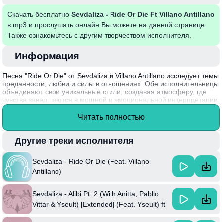
Скачать бесплатно
Sevdaliza - Ride Or Die Ft Villano Antillano
в mp3 и прослушать онлайн Вы можете на данной странице.
Также ознакомьтесь с другим творчеством исполнителя.
Информация
Песня "Ride Or Die" от Sevdaliza и Villano Antillano исследует темы
преданности, любви и силы в отношениях. Обе исполнительницы
объединяют свои уникальные стили, создавая атмосферу, где
чувства завершаются в мощной и эмоциональной интерпретации.
Лирика раскрывает внутренние конфликты и совместные
испытания, отражая сложную природу человеческих связей.
Читать полностью
Звуковое оформление, сочетающее элементы электроники и хип-
хопа, усиливает смысловое содержание, делая его
запоминающимся и актуальным.
Другие треки исполнителя
Sevdaliza, иранско-нидерландская певица и продюсер, известна
Sevdaliza - Ride Or Die (Feat. Villano
своими инновационными подходами к музыке и визуальному
искусству, она часто затрагивает темы идентичности и личной
Antillano)
свободы в своем творчества.
Sevdaliza - Alibi Pt. 2 (With Anitta, Pabllo
Vittar & Yseult) [Extended] (Feat. Yseult) ft
Anitta & Pabllo Vittar