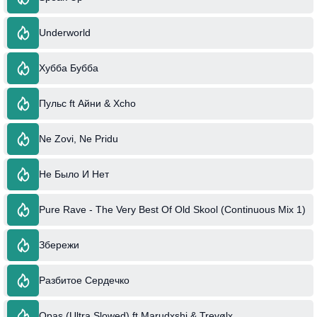
Underworld
Хубба Бубба
Пульс ft Айни & Xcho
Ne Zovi, Ne Pridu
Не Было И Нет
Pure Rave - The Very Best Of Old Skool (Continuous Mix 1)
Збережи
Разбитое Сердечко
Opas (Ultra Slowed) ft Marudxshi & Trevølx