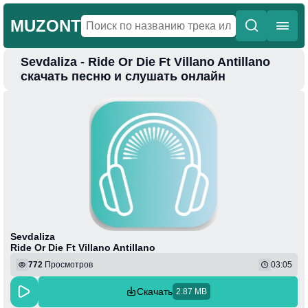
MUZONT
Sevdaliza - Ride Or Die Ft Villano Antillano
Главная
скачать песню и слушать онлайн
Новинки
Популярная
Поп
Фонк
Колыбельные
Веселая
Sevdaliza
Ride Or Die Ft Villano Antillano
772
Просмотров
03:05
Скачать
2.87 MB