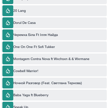
20 Lang
Dorul De Casa
Черемха Біла Ft Ілля Найда
One On One Ft Sofi Tukker
Montagem Contra Nova ft Wxchsxn & & Wxrmane
Cowbell Warrior!
Ночной Разговор (Feat. Светлана Тернова)
Baba Yaga ft Blueberry
Speak Up