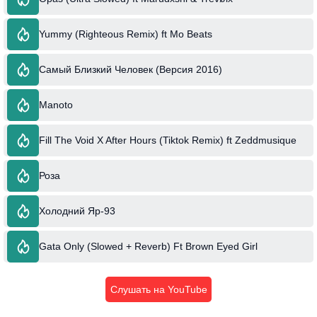
Yummy (Righteous Remix) ft Mo Beats
Самый Близкий Человек (Версия 2016)
Manoto
Fill The Void X After Hours (Tiktok Remix) ft Zeddmusique
Роза
Холодний Яр-93
Gata Only (Slowed + Reverb) Ft Brown Eyed Girl
Слушать на YouTube