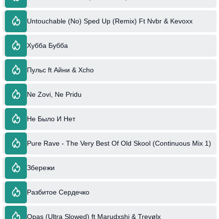
Untouchable (No) Sped Up (Remix) Ft Nvbr & Kevoxx
Хубба Бубба
Пульс ft Айни & Xcho
Ne Zovi, Ne Pridu
Не Было И Нет
Pure Rave - The Very Best Of Old Skool (Continuous Mix 1)
Збережи
Разбитое Сердечко
Opas (Ultra Slowed) ft Marudxshi & Trevølx