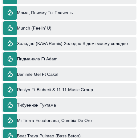
Мама, Почему Ты Плачешь
Munch (Feelin’ U)
Холодно (KAVA Remix) Холодно В домі моєму холодно
Пидманула Ft Adam
Benimle Gel Ft Cakal
Roslyn Ft Bluberii & 11:11 Music Group
Тибуеннэн Туктама
Mi Tierra Ecuatoriana, Cumbia De Oro
Beat Trava Pulmao (Bass Beton)