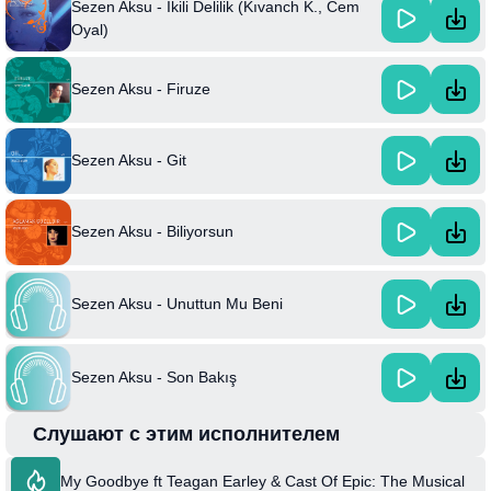
Sezen Aksu - İkili Delilik (Kıvanch K., Cem
Oyal)
Sezen Aksu - Firuze
Sezen Aksu - Git
Sezen Aksu - Biliyorsun
Sezen Aksu - Unuttun Mu Beni
Sezen Aksu - Son Bakış
Слушают с этим исполнителем
My Goodbye ft Teagan Earley & Cast Of Epic: The Musical