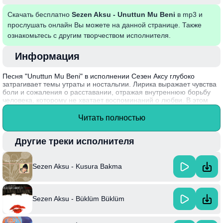
Скачать бесплатно
Sezen Aksu - Unuttun Mu Beni
в mp3 и
прослушать онлайн Вы можете на данной странице. Также
ознакомьтесь с другим творчеством исполнителя.
Информация
Песня "Unuttun Mu Beni" в исполнении Сезен Аксу глубоко
затрагивает темы утраты и ностальгии. Лирика выражает чувства
боли и сожаления о расставании, отражая внутреннюю борьбу
человека, которому не хватает воспоминаний о любви. В этом
произведении сливаются искренние эмоции и красивый
мелодизм, что делает его непревзойденным в турецкой музыке.
Читать полностью
Через пронзительные строки, певица передает всю гамму чувств,
связанных с потерей близкого человека.
Другие треки исполнителя
Сезен Аксу, одна из самых влиятельных фигур в турецкой музыке,
начала свою карьеру в 1970-х годах и за это время выпустила
множество хитов, оказавших влияние на целые поколения.
Sezen Aksu - Kusura Bakma
Sezen Aksu - Büklüm Büklüm