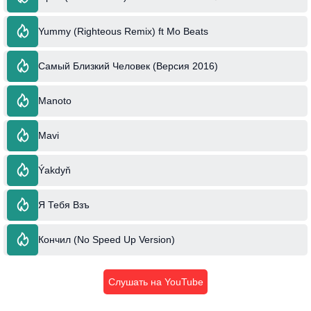
Yummy (Righteous Remix) ft Mo Beats
Самый Близкий Человек (Версия 2016)
Manoto
Mavi
Ýakdyň
Я Тебя Взъ
Кончил (No Speed Up Version)
Слушать на YouTube