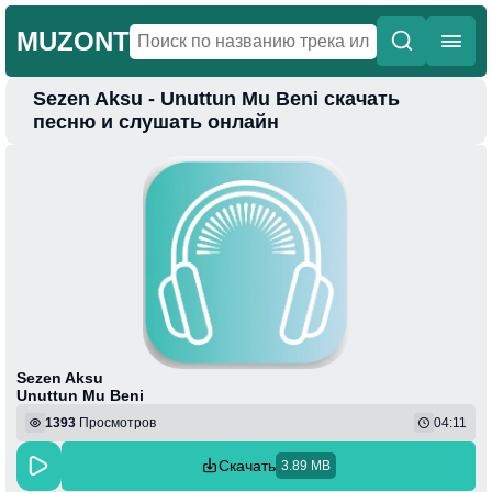
MUZONT
Sezen Aksu - Unuttun Mu Beni скачать
Главная
песню и слушать онлайн
Новинки
Популярная
Поп
Фонк
Колыбельные
Веселая
Sezen Aksu
Unuttun Mu Beni
1393
Просмотров
04:11
Скачать
3.89 MB