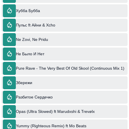
Хубба Бубба
Пульс ft Айни & Xcho
Ne Zovi, Ne Pridu
Не Было И Нет
Pure Rave - The Very Best Of Old Skool (Continuous Mix 1)
Збережи
Разбитое Сердечко
Opas (Ultra Slowed) ft Marudxshi & Trevølx
Yummy (Righteous Remix) ft Mo Beats