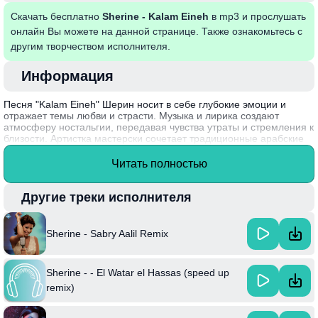
Скачать бесплатно
Sherine - Kalam Eineh
в mp3 и прослушать
онлайн Вы можете на данной странице. Также ознакомьтесь с
другим творчеством исполнителя.
Информация
Песня "Kalam Eineh" Шерин носит в себе глубокие эмоции и
отражает темы любви и страсти. Музыка и лирика создают
атмосферу ностальгии, передавая чувства утраты и стремления к
близости. Артистка мастерски сочетает традиционные арабские
мелодии с современными ритмами, что делает композицию
особенно запоминающейся. Каждый куплет погружает слушателя
Читать полностью
в мир переживаний, заставляя задуматься о значимости
любовных отношений.
Другие треки исполнителя
Ширин, известная своей уникальной вокальной техникой и
харизмой, стала одной из самых популярных певиц в арабском
мире, завоевав сердца миллионов фанатов благодаря своим
Sherine - Sabry Aalil Remix
искренним и эмоциональным исполнению.
Sherine - - El Watar el Hassas (speed up
remix)