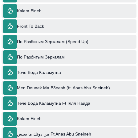
Kalam Eineh
Front To Back
По Разбитым Зеркалам (Speed Up)
По Разбитым Зеркалам
Тече Вода Каламутна
Men Dounek Ma B3eesh (ft. Anas Abu Sneineh)
Тече Вода Каламутна Ft Ілля Найда
Kalam Eineh
من دونك ما بعيش Ft Anas Abu Sneineh