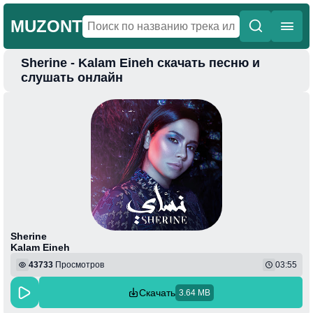
MUZONT
Sherine - Kalam Eineh скачать песню и
Главная
слушать онлайн
Новинки
Популярная
Поп
Фонк
Колыбельные
Веселая
Sherine
Kalam Eineh
43733
Просмотров
03:55
Скачать
3.64 MB