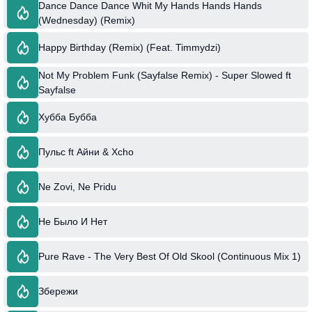
Dance Dance Dance Whit My Hands Hands Hands
(Wednesday) (Remix)
Happy Birthday (Remix) (Feat. Timmydzi)
Not My Problem Funk (Sayfalse Remix) - Super Slowed ft
Sayfalse
Хубба Бубба
Пульс ft Айни & Xcho
Ne Zovi, Ne Pridu
Не Было И Нет
Pure Rave - The Very Best Of Old Skool (Continuous Mix 1)
Збережи