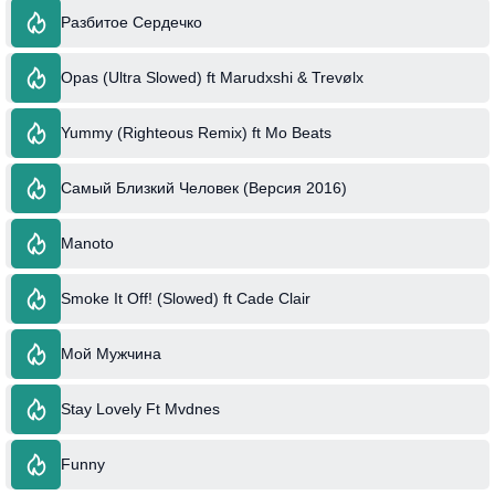
Разбитое Сердечко
Opas (Ultra Slowed) ft Marudxshi & Trevølx
Yummy (Righteous Remix) ft Mo Beats
Самый Близкий Человек (Версия 2016)
Manoto
Smoke It Off! (Slowed) ft Cade Clair
Мой Мужчина
Stay Lovely Ft Mvdnes
Funny