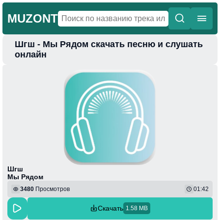
MUZONT
Шгш - Мы Рядом скачать песню и слушать
Главная
онлайн
Новинки
Популярная
Поп
Фонк
Колыбельные
Веселая
Шгш
Мы Рядом
3480
Просмотров
01:42
Скачать
1.58 MB