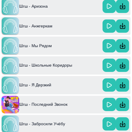
Шгш - Аризона
Шгш - Анжгеркам
Шгш - Мы Рядом
Шгш - Школьные Коридоры
Шгш - Я Дерзкий
Шгш - Последний Звонок
Шгш - Забросили Учёбу