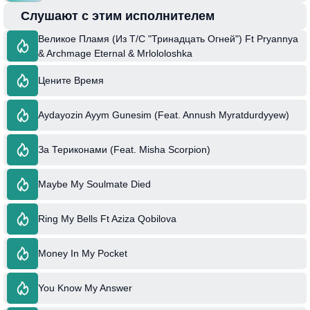
Слушают с этим исполнителем
Великое Пламя (Из Т/C "Тринадцать Огней") Ft Pryannya
& Archmage Eternal & Mrlololoshka
Цените Время
Aydayozin Ayym Gunesim (Feat. Annush Myratdurdyyew)
За Териконами (Feat. Misha Scorpion)
Maybe My Soulmate Died
Ring My Bells Ft Aziza Qobilova
Money In My Pocket
You Know My Answer