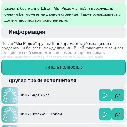
Скачать бесплатно
Шгш - Мы Рядом
в mp3 и прослушать
онлайн Вы можете на данной странице. Также ознакомьтесь с
другим творчеством исполнителя.
Информация
Песня "Мы Рядом" группы Шгш отражает глубокие чувства
поддержки и близости между людьми. В ней говорится о важности
эмоциональной связи, которая помогает преодолевать
жизненные трудности и оставаться сильными. Музыка
объединяет людей, напоминая о том, что настоящая дружба и
любовь способны преодолеть любые преграды. Композиция
Читать полностью
наполнена искренними эмоциями, что делает её актуальной для
многих слушателей.
Другие треки исполнителя
Интересный факт: группа Шгш была основана в 2017 году и
быстро завоевала популярность благодаря уникальному
сочетанию мелодичного звучания и текстов, затрагивающих
Шгш - Беда Дисс
важные вопросы отношений в современном обществе.
Шгш - Сколько С Тобой