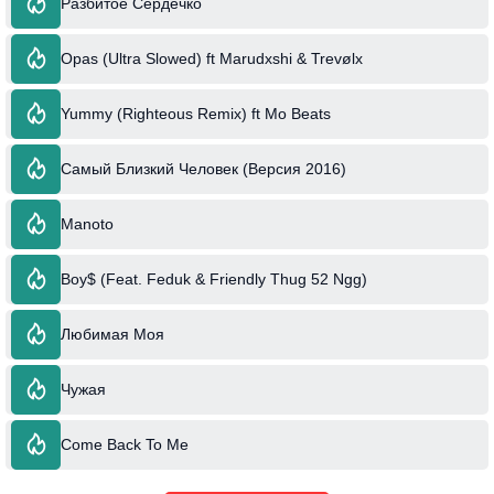
Разбитое Сердечко
Opas (Ultra Slowed) ft Marudxshi & Trevølx
Yummy (Righteous Remix) ft Mo Beats
Самый Близкий Человек (Версия 2016)
Manoto
Boy$ (Feat. Feduk & Friendly Thug 52 Ngg)
Любимая Моя
Чужая
Come Back To Me