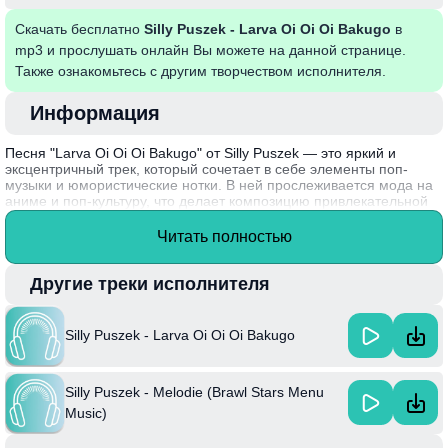
Скачать бесплатно
Silly Puszek - Larva Oi Oi Oi Bakugo
в
mp3 и прослушать онлайн Вы можете на данной странице.
Также ознакомьтесь с другим творчеством исполнителя.
Информация
Песня "Larva Oi Oi Oi Bakugo" от Silly Puszek — это яркий и
эксцентричный трек, который сочетает в себе элементы поп-
музыки и юмористические нотки. В ней прослеживается мода на
аниме и поп-культуру, что делает композицию привлекательной
для молодежной аудитории. Содержание песни наполнено
абсурдными образами и игривыми фразами, что создает
Читать полностью
атмосферу легкости и кокетства. Также можно заметить влияние
различных музыкальных жанров, что делает трек разнообразным
и насыщенным.
Другие треки исполнителя
Сilly Puszek активно экспериментирует с музыкальными стилями,
что выделяет его среди других исполнителей на современной
Silly Puszek - Larva Oi Oi Oi Bakugo
сцене. Факт: песня была выпущена в рамках нескольких поп-
умных проектов, объединяющих анимацию и музыку.
Silly Puszek - Melodie (Brawl Stars Menu
Music)