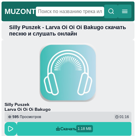
MUZONT
Silly Puszek - Larva Oi Oi Oi Bakugo скачать
Главная
песню и слушать онлайн
Новинки
Популярная
Поп
Фонк
Колыбельные
Веселая
Silly Puszek
Larva Oi Oi Oi Bakugo
595
Просмотров
01:16
Скачать
1.18 MB