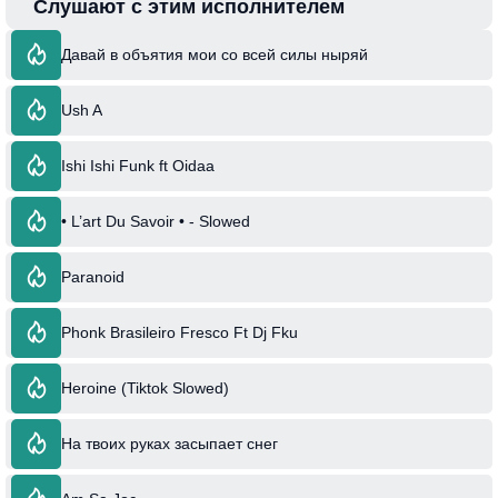
Слушают с этим исполнителем
Давай в объятия мои со всей силы ныряй
Ush A
Ishi Ishi Funk ft Oidaa
• L’art Du Savoir • - Slowed
Paranoid
Phonk Brasileiro Fresco Ft Dj Fku
Heroine (Tiktok Slowed)
На твоих руках засыпает снег