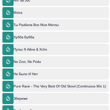
Am Sa Joc
Moira
Ты Разбила Все Мои Мечты
Хубба Бубба
Пульс ft Айни & Xcho
Ne Zovi, Ne Pridu
Не Было И Нет
Pure Rave - The Very Best Of Old Skool (Continuous Mix 1)
Збережи