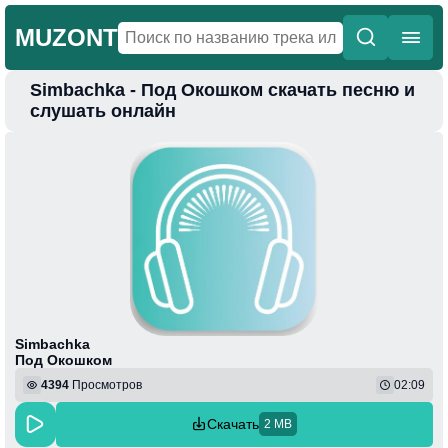
MUZONT
Simbachka - Под Окошком скачать песню и
Главная
слушать онлайн
Новинки
Популярная
Поп
Фонк
Колыбельные
Веселая
Simbachka
Под Окошком
4394
Просмотров
02:09
Скачать
2 MB