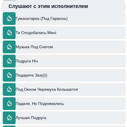
Слушают с этим исполнителем
Гуманитарка (Под Гармонь)
Ти Сподобалась Мені
Музыка Под Снегом
Подруга Ніч
Подарите Зазу)))
Под Окном Черемуха Колышется
Падали, Но Поднимались
Лучшая Подруга