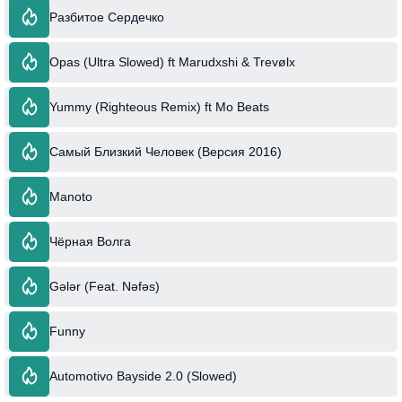
Разбитое Сердечко
Opas (Ultra Slowed) ft Marudxshi & Trevølx
Yummy (Righteous Remix) ft Mo Beats
Самый Близкий Человек (Версия 2016)
Manoto
Чёрная Волга
Gələr (Feat. Nəfəs)
Funny
Automotivo Bayside 2.0 (Slowed)