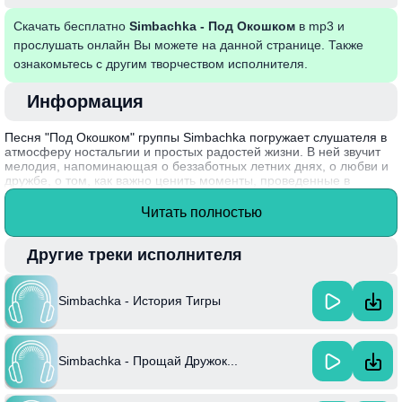
Скачать бесплатно
Simbachka - Под Окошком
в mp3 и
прослушать онлайн Вы можете на данной странице. Также
ознакомьтесь с другим творчеством исполнителя.
Информация
Песня "Под Окошком" группы Simbachka погружает слушателя в
атмосферу ностальгии и простых радостей жизни. В ней звучит
мелодия, напоминающая о беззаботных летних днях, о любви и
дружбе, о том, как важно ценить моменты, проведенные в
компании близких. Текст наполнен образами природы и теплотой
домашнего уюта, вызывая у слушателя желание вспомнить свои
Читать полностью
собственные счастливые мгновения.
Simbachka, образованная в 2015 году, быстро завоевала
Другие треки исполнителя
популярность благодаря своим запоминающимся мелодиям и
искренним текстам, которые отражают повседневную жизнь
молодежи.
Simbachka - История Тигры
Simbachka - Прощай Дружок...