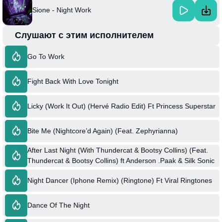
Sione - Night Work
Слушают с этим исполнителем
Go To Work
Fight Back With Love Tonight
Licky (Work It Out) (Hervé Radio Edit) Ft Princess Superstar
Bite Me (Nightcore’d Again) (Feat. Zephyrianna)
After Last Night (With Thundercat & Bootsy Collins) (Feat.
Thundercat & Bootsy Collins) ft Anderson .Paak & Silk Sonic
Night Dancer (Iphone Remix) (Ringtone) Ft Viral Ringtones
Dance Of The Night