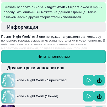
Скачать бесплатно
Sione - Night Work - Superslowed
в mp3 и
прослушать онлайн Вы можете на данной странице. Также
ознакомьтесь с другим творчеством исполнителя.
Информация
Песня "Night Work" от Sione погружает слушателя в атмосферу
вечернего города, вызывая чувства ностальгии и уединенности. В
ней смешиваются элементы электронного звучания и
меланхоличной лирики, создавая идеальный фон для
размышлений о жизни и поиске себя в современном мире. Звуки
и ритмы этой композиции позволяют ощутить накал эмоций и
Читать полностью
комплексность человеческих переживаний, что делает её
актуальной не только для вечерних прогулок, но и для глубоких
размышлений.
Другие треки исполнителя
Sione, который сделал себе имя в электронной музыке, часто
экспериментирует со звучанием и стилем, что делает каждую его
Sione - Night Work - Superslowed
работу уникальной и запоминающейся.
Sione - Night Work (Slowed)