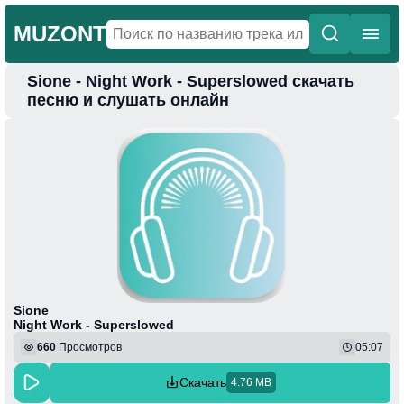
MUZONT
Sione - Night Work - Superslowed скачать
Главная
песню и слушать онлайн
Новинки
Популярная
Поп
Фонк
Колыбельные
Веселая
Sione
Night Work - Superslowed
660
Просмотров
05:07
Скачать
4.76 MB