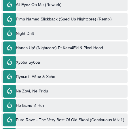
All Eyez On Me (Rework)
Pimp Named Slickback (Sped Up Nightcore) (Remix)
Night Drift
Hands Up! (Nightcore) Ft Kets4Eki & Pixel Hood
Хубба Бубба
Пульс ft Айни & Xcho
Ne Zovi, Ne Pridu
Не Было И Нет
Pure Rave - The Very Best Of Old Skool (Continuous Mix 1)