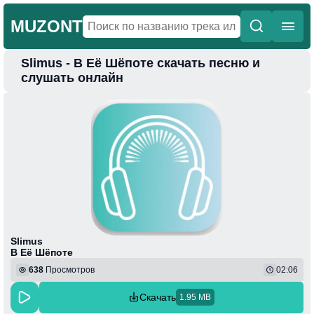
MUZONT
Slimus - В Её Шёпоте скачать песню и
Главная
слушать онлайн
Новинки
Популярная
Поп
Фонк
Колыбельные
Веселая
Slimus
В Её Шёпоте
638
Просмотров
02:06
Скачать
1.95 MB