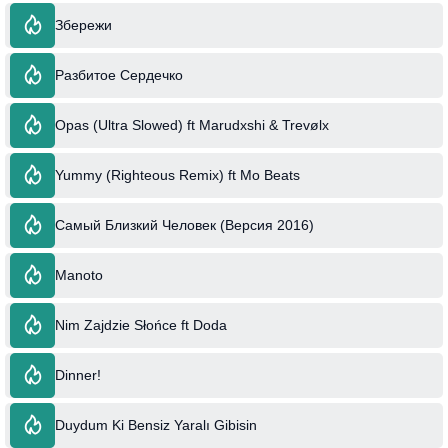
Збережи
Разбитое Сердечко
Opas (Ultra Slowed) ft Marudxshi & Trevølx
Yummy (Righteous Remix) ft Mo Beats
Самый Близкий Человек (Версия 2016)
Manoto
Nim Zajdzie Słońce ft Doda
Dinner!
Duydum Ki Bensiz Yaralı Gibisin