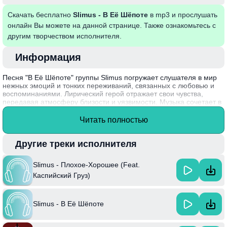
Скачать бесплатно
Slimus - В Её Шёпоте
в mp3 и прослушать
онлайн Вы можете на данной странице. Также ознакомьтесь с
другим творчеством исполнителя.
Информация
Песня "В Её Шёпоте" группы Slimus погружает слушателя в мир
нежных эмоций и тонких переживаний, связанных с любовью и
воспоминаниями. Лирический герой отражает свои чувства,
передавая атмосферу близости и уязвимости. Музыка сочетает в
себе меланхоличные мотивы и глубокие тексты, что создает
уникальный эмоциональный отклик. Эта композиция напоминает,
Читать полностью
как важны мелочи в отношениях, и как шёпот любимого человека
может повлиять на жизнь.
Другие треки исполнителя
Интересный факт: Slimus – это не только музыкальный проект, но
и отражение внутреннего мира каждого участника, который
Slimus - Плохое-Хорошее (Feat.
вдохновлён собственным опытом и историями, что делает их
музыку особенно близкой и понятной слушателю.
Каспийский Груз)
Slimus - В Её Шёпоте