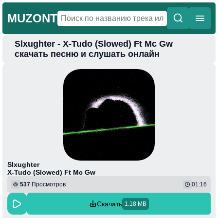
MUZONT
Slxughter - X-Tudo (Slowed) Ft Mc Gw
Главная
скачать песню и слушать онлайн
Новинки
Популярная
Поп
Фонк
Колыбельные
Веселая
Slxughter
X-Tudo (Slowed) Ft Mc Gw
537
Просмотров
01:16
Скачать
1.18 MB