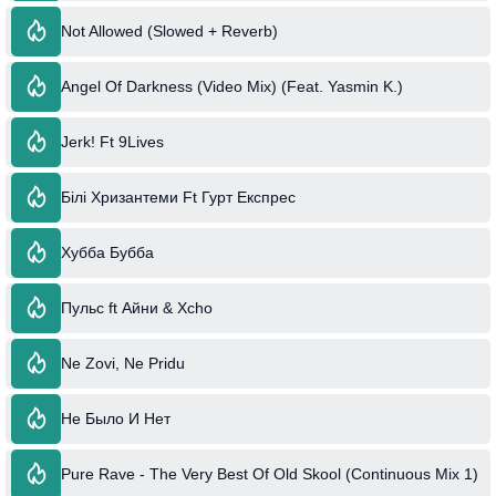
Not Allowed (Slowed + Reverb)
Angel Of Darkness (Video Mix) (Feat. Yasmin K.)
Jerk! Ft 9Lives
Білі Хризантеми Ft Гурт Експрес
Хубба Бубба
Пульс ft Айни & Xcho
Ne Zovi, Ne Pridu
Не Было И Нет
Pure Rave - The Very Best Of Old Skool (Continuous Mix 1)