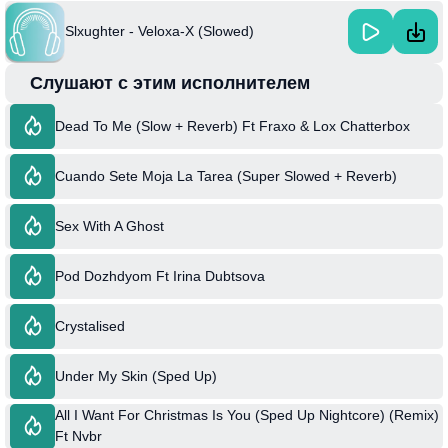
Slxughter - Veloxa-X (Slowed)
Слушают с этим исполнителем
Dead To Me (Slow + Reverb) Ft Fraxo & Lox Chatterbox
Cuando Sete Moja La Tarea (Super Slowed + Reverb)
Sex With A Ghost
Pod Dozhdyom Ft Irina Dubtsova
Crystalised
Under My Skin (Sped Up)
All I Want For Christmas Is You (Sped Up Nightcore) (Remix)
Ft Nvbr