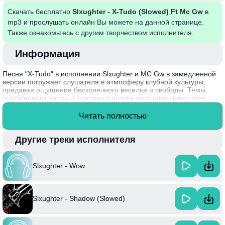
Скачать бесплатно
Slxughter - X-Tudo (Slowed) Ft Mc Gw
в
mp3 и прослушать онлайн Вы можете на данной странице.
Также ознакомьтесь с другим творчеством исполнителя.
Информация
Песня "X-Tudo" в исполнении Slxughter и MC Gw в замедленной
версии погружает слушателя в атмосферу клубной культуры,
предавая ощущение бесконечного веселья и свободы. Темы
углубленного ритма и заводного потока слов наполняют трек
энергией, отражая жизнь молодых людей, стремящихся к
развлечениям и самовыражению. В композиции сочетание
Читать полностью
мелодичных фрагментов и ритмичных битов создает уникальный
музыкальный ландшафт, который легко воспринимается и
запоминается.
Другие треки исполнителя
Интересный факт: Slxughter активно экспериментирует с
различными жанрами, что делает его стиль неповторимым и
Slxughter - Wow
актуальным среди молодежной аудитории.
Slxughter - Shadow (Slowed)