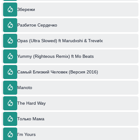
Збережи
Разбитое Сердечко
Opas (Ultra Slowed) ft Marudxshi & Trevølx
Yummy (Righteous Remix) ft Mo Beats
Самый Близкий Человек (Версия 2016)
Manoto
The Hard Way
Только Мама
I'm Yours