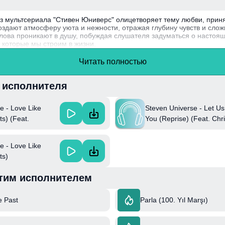
 из мультсериала "Стивен Юниверс" олицетворяет тему любви, прин
оздают атмосферу уюта и нежности, отражая глубину чувств и сло
ова проникают в душу, побуждая слушателя задуматься о настоящ
 которые мы строим в жизни.
аписана автором и композитором Эшли Бёрч и использовалась в 
Читать полностью
омогло подчеркнуть его основную тему - важность любви и принятия
и исполнителя
e - Love Like
Steven Universe - Let U
ts) (Feat.
You (Reprise) (Feat. Chri
)
Ebersole, Lisa Hannigan,
Lupone & Sarah Stiles)
e - Love Like
ts)
тим исполнителем
e Past
Parla (100. Yıl Marşı)