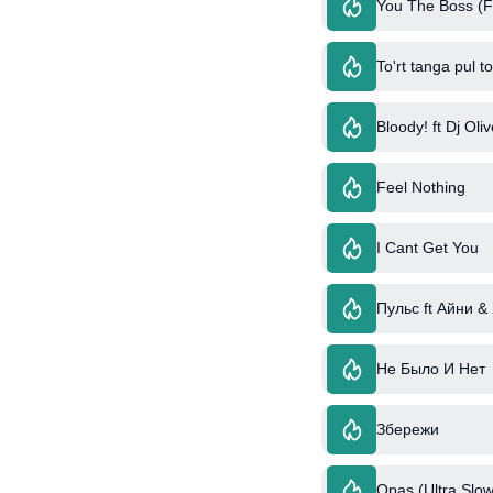
You The Boss (Fe
To'rt tanga pul t
Bloody! ft Dj Ol
Feel Nothing
I Cant Get You
Пульс ft Айни &
Не Было И Нет
Збережи
Opas (Ultra Slow