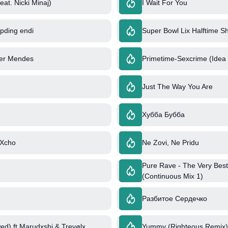
at. Nicki Minaj)
I Wait For You
opding endi
Super Bowl Lix Halftime S
iver Mendes
Primetime-Sexcrime (Idea
Just The Way You Are
Хубба Бубба
 Xcho
Ne Zovi, Ne Pridu
Pure Rave - The Very Best
(Continuous Mix 1)
Разбитое Сердечко
ed) ft Marudxshi & Trevølx
Yummy (Righteous Remix) 