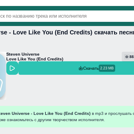
rse - Love Like You (End Credits) скачать пе
винки
Популярная
Поп
Фонк
Колыбель
Steven Universe
88
Love Like You (End Credits)
Скачать
2.23 MB
teven Universe - Love Like You (End Credits)
в mp3 и прослушать 
кже ознакомьтесь с другим творчеством исполнителя.