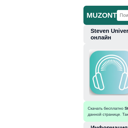
MUZONT
Steven Unive
Главная
Но
онлайн
Скачать бесплатно
S
данной странице. Та
Информация