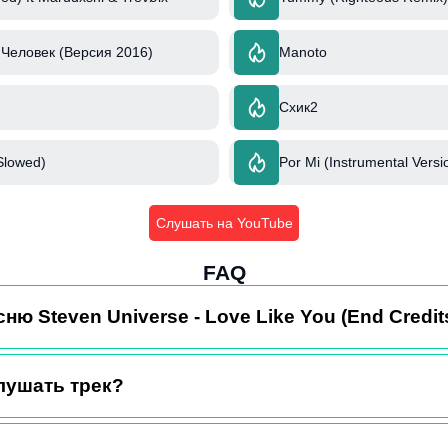
Человек (Версия 2016)
Manoto
Схик2
Slowed)
Por Mi (Instrumental Versi
Слушать на YouTube
FAQ
ню Steven Universe - Love Like You (End Credit
лушать трек?