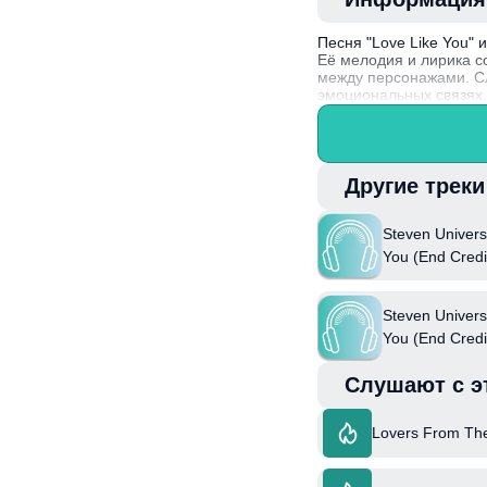
Песня "Love Like You"
Её мелодия и лирика с
между персонажами. Сл
эмоциональных связях,
Эта композиция была н
титров сериала, что п
Другие трек
Steven Univers
You (End Credi
Rebecca Sugar
Steven Univers
You (End Credi
Слушают с э
Lovers From Th