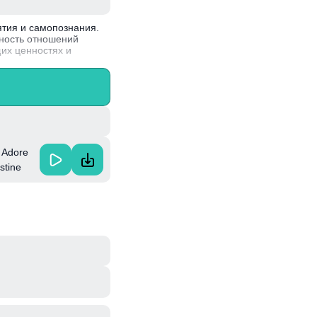
ятия и самопознания.
жность отношений
их ценностях и
качестве финальных
 себя и окружающих.
s Adore
stine
 Patti