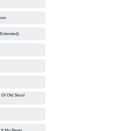
how
 Extended)
 Of Old Skool
ft Mo Beats