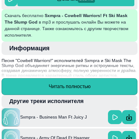
Скачать бесплатно
Sxmpra - Cowbell Warriors! Ft Ski Mask
The Slump God
в mp3 и прослушать онлайн Вы можете на
данной странице. Также ознакомьтесь с другим творчеством
исполнителя.
Информация
Песня "Cowbell Warriors!" исполнителей Sxmpra и Ski Mask The
Slump God объединяет энергичные ритмы и остроумные тексты,
создавая динамичную атмосферу, полную уверенности и драйва.
В треке проявляется характерный стиль обоих артистов,
смешивающий элементы хип-хопа и трэпа, что делает
музыкальное сочинение запоминающимся и заразительным.
Читать полностью
Лирика активно играет с образами, где звучит налет юмора и
самоуверенности, что в свою очередь подчеркивает
индивидуальность каждого исполнителя.
Другие треки исполнителя
Интересный факт: Sxmpra получил признание за свой
уникальный стиль и способность экспериментировать с
Sxmpra - Business Man Ft Juicy J
различными музыкальными жанрами, что выделяет его среди
современного рэп-сообщества.
Sxmpra - Army Of Dead Ft Haarper