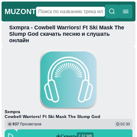
MUZONT
Sxmpra - Cowbell Warriors! Ft Ski Mask The
Главная
Slump God скачать песню и слушать
онлайн
Новинки
Популярная
Поп
Фонк
Колыбельные
Веселая
Sxmpra
Cowbell Warriors! Ft Ski Mask The Slump God
937
Просмотров
02:30
Скачать
2.32 MB