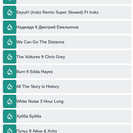
Eeyuh! (Irokz Remix Super Slowed) Ft Irokz
Надежда ft Дмитрий Емельянов
We Can Go The Distance
The Vultures ft Chris Grey
Burn ft Edda Hayes
All The Story Is History
White Noise 3 Hour Long
Хубба Бубба
Пульс ft Айни & Xcho