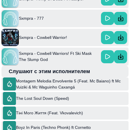
Sxmpra - 777
Sxmpra - Cowbell Warrior!
Sxmpra - Cowbell Warriors! Ft Ski Mask
The Slump God
Слушают с этим исполнителем
Montagem Melodia Envolvente 5 (Feat. Mc Baiano) ft Mc
Vuiziki & Mc Waguinho Caxangá
The Lost Soul Down (Speed)
Тіні Мого Життя (Feat. Vkovalevich)
Boyz In Paris (Techno Phonk) ft Cornetto