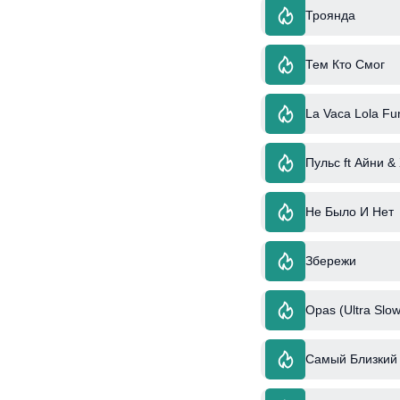
Троянда
Тем Кто Смог
La Vaca Lola Fu
Пульс ft Айни &
Не Было И Нет
Збережи
Opas (Ultra Slow
Самый Близкий 