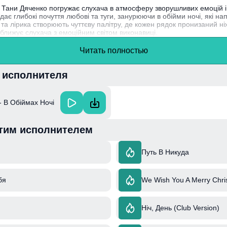
" Тани Дяченко погружає слухача в атмосферу зворушливих емоцій 
ає глибокі почуття любові та туги, занурюючи в обійми ночі, які на
та лірика створюють чуттєву палітру, де кожен рядок пронизаний ні
зближує слухача з емоційним світом виконавиці.
ька співачка, яка здобула популярність завдяки своїм щирим текст
Читать полностью
ю емоційною складовою.
и исполнителя
- В Обіймах Ночі
тим исполнителем
Путь В Никуда
бя
We Wish You A Merry Chri
Ніч, День (Club Version)