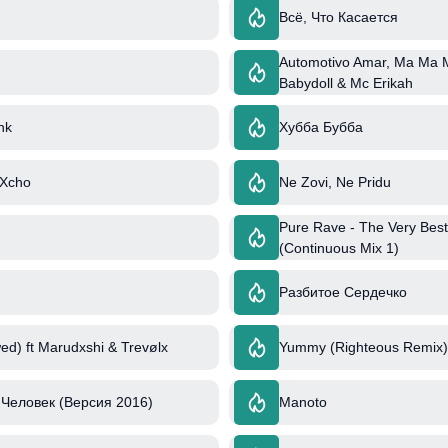
Всё, Что Касается
Automotivo Amar, Ma Ma Ma
Babydoll & Mc Erikah
nk
Хубба Бубба
 Xcho
Ne Zovi, Ne Pridu
Pure Rave - The Very Best
(Continuous Mix 1)
Разбитое Сердечко
ed) ft Marudxshi & Trevølx
Yummy (Righteous Remix) 
Человек (Версия 2016)
Manoto