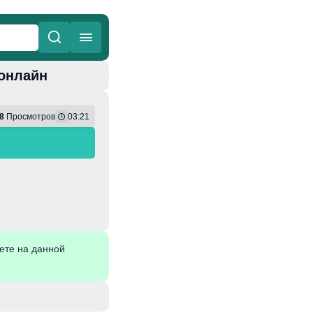
 онлайн
ные
Веселая
8
Просмотров
03:21
ете на данной