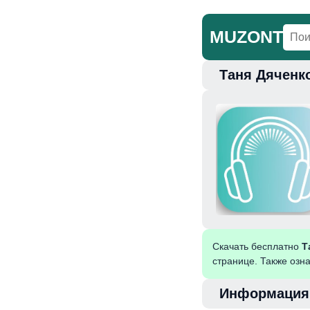
MUZONT
Таня Дяченко
Главная
Но
Скачать бесплатно
Т
странице. Также озн
Информация