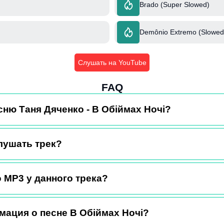
Brado (Super Slowed)
Demônio Extremo (Slowed
Слушать на YouTube
FAQ
сню Таня Дяченко - В Обіймах Ночі?
лушать трек?
 MP3 у данного трека?
мация о песне В Обіймах Ночі?