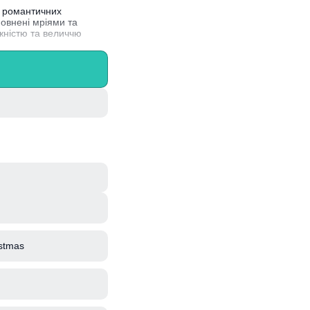
і романтичних
повнені мріями та
жністю та величчю
ам та мелодіям, що
stmas