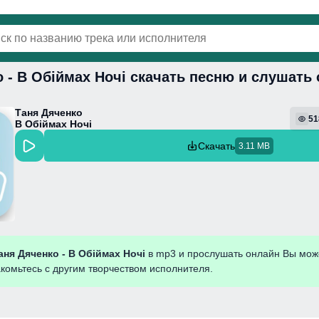
 - В Обіймах Ночі скачать песню и слушать
винки
Популярная
Поп
Фонк
Колыбель
Таня Дяченко
51
В Обіймах Ночі
Скачать
3.11 MB
аня Дяченко - В Обіймах Ночі
в mp3 и прослушать онлайн Вы мож
акомьтесь с другим творчеством исполнителя.