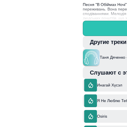
Песня "В Обіймах Ночі
переживань. Вона перед
сподіваннями. Мелодія 
людських почуттів, що 
Таня Дяченко – українс
відзначаються глибоко
Другие трек
Таня Дяченко 
Слушают с э
Инагай Хүсэл
Я Не Люблю Те
Osiris