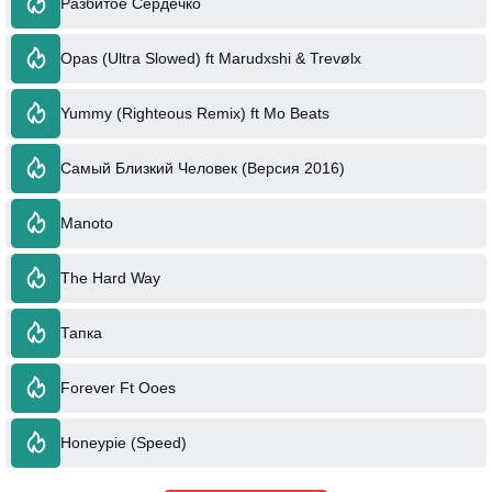
Разбитое Сердечко
Opas (Ultra Slowed) ft Marudxshi & Trevølx
Yummy (Righteous Remix) ft Mo Beats
Самый Близкий Человек (Версия 2016)
Manoto
The Hard Way
Тапка
Forever Ft Ooes
Honeypie (Speed)