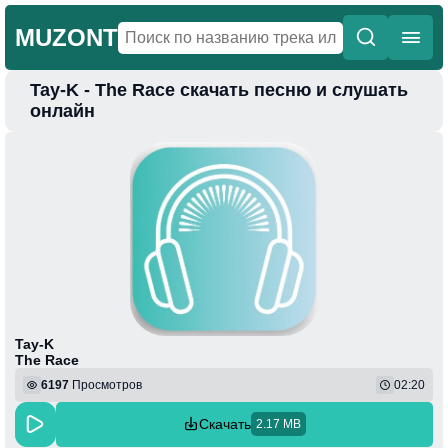
MUZONT
Tay-K - The Race скачать песню и слушать
Главная
онлайн
Новинки
Популярная
Поп
Фонк
Колыбельные
Веселая
Tay-K
The Race
6197
Просмотров
02:20
Скачать
2.17 MB