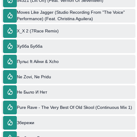
54321 (Lift Off) (Feat. Vernon Of Seventeen)
Moves Like Jagger (Studio Recording From "The Voice"
Performance) (Feat. Christina Aguilera)
X_X 2 (7Race Remix)
Хубба Бубба
Пульс ft Айни & Xcho
Ne Zovi, Ne Pridu
Не Было И Нет
Pure Rave - The Very Best Of Old Skool (Continuous Mix 1)
Збережи