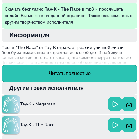
Скачать бесплатно
Tay-K - The Race
в mp3 и прослушать
онлайн Вы можете на данной странице. Также ознакомьтесь с
другим творчеством исполнителя.
Информация
Песня "The Race" от Tay-K отражает реалии уличной жизни,
борьбу за выживание и стремление к свободе. В ней звучит
сильный мотив бегства от закона, что символизирует не только
физическое, но и эмоциональное освобождение от давления
общества и обязательств. Tay-K использует агрессивный стиль и
запоминающийся ритм, что делает трек ярким и
Читать полностью
запоминающимся в мире хип-хопа.
Песня приобрела популярность после того, как Tay-K был
Другие треки исполнителя
арестован, и сама композиция стала своеобразной
манифестацией его стремлений и переживаний во время
вынужденного бегства.
Tay-K - Megaman
Tay-K - The Race