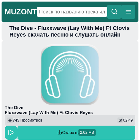
MUZONT
The Dive - Fluxxwave (Lay With Me) Ft Clovis
Главная
Reyes скачать песню и слушать онлайн
Новинки
Популярная
Поп
Фонк
Колыбельные
Веселая
The Dive
Fluxxwave (Lay With Me) Ft Clovis Reyes
745
Просмотров
02:49
Скачать
2.62 MB