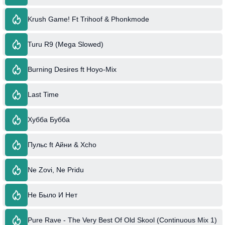
Krush Game! Ft Trihoof & Phonkmode
Turu R9 (Mega Slowed)
Burning Desires ft Hoyo-Mix
Last Time
Хубба Бубба
Пульс ft Айни & Xcho
Ne Zovi, Ne Pridu
Не Было И Нет
Pure Rave - The Very Best Of Old Skool (Continuous Mix 1)