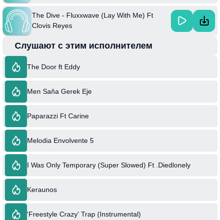
The Dive - Fluxxwave (Lay With Me) Ft
Clovis Reyes
Слушают с этим исполнителем
The Door ft Eddy
Men Saňa Gerek Eje
Paparazzi Ft Carine
Melodia Envolvente 5
I Was Only Temporary (Super Slowed) Ft .Diedlonely
Keraunos
'Freestyle Crazy' Trap (Instrumental)