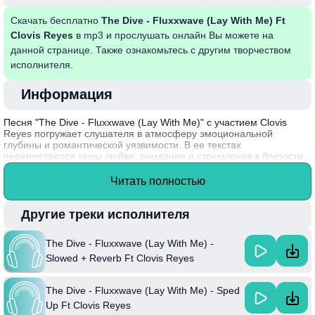
Скачать бесплатно
The Dive - Fluxxwave (Lay With Me) Ft
Clovis Reyes
в mp3 и прослушать онлайн Вы можете на
данной странице. Также ознакомьтесь с другим творчеством
исполнителя.
Информация
Песня "The Dive - Fluxxwave (Lay With Me)" с участием Clovis
Reyes погружает слушателя в атмосферу эмоциональной
глубины и романтической уязвимости. В ее текстах
переплетаются темы любви, ожидания и стремления к близости,
что создает атмосферу ностальгии и мечтательности. Звуковая
палитра композиции сочетает в себе современные электронные
Читать полностью
элементы с мелодичными вокальными партиями, подчеркивая
контраст между внутренними переживаниями и внешним миром.
Другие треки исполнителя
Композиция отражает стиль Fluxxwave, известного своими
экспериментами с электронным звучанием и атмосферными
The Dive - Fluxxwave (Lay With Me) -
мелодиями. Clovis Reyes, внесший свой уникальный вклад в
проект, помогает создать глубокую связь между слушателем и
Slowed + Reverb Ft Clovis Reyes
музыкой, превращая песню в настоящую аудиовизуальную
историю.
The Dive - Fluxxwave (Lay With Me) - Sped
Up Ft Clovis Reyes