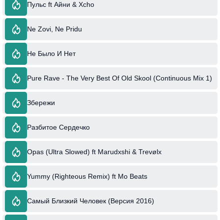
Пульс ft Айни & Xcho
Ne Zovi, Ne Pridu
Не Было И Нет
Pure Rave - The Very Best Of Old Skool (Continuous Mix 1)
Збережи
Разбитое Сердечко
Opas (Ultra Slowed) ft Marudxshi & Trevølx
Yummy (Righteous Remix) ft Mo Beats
Самый Близкий Человек (Версия 2016)