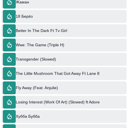
Жаман
18 Берёз
Better In The Dark Ft Tv Girl
Wwe: The Game (Triple H)
Transgender (Slowed)
The Little Mushroom That Got Away Ft Lane 8
Fly Away (Feat. Anjulie)
Losing Interest (Work Of Art) (Slowed) ft Adore
Хубба Бубба