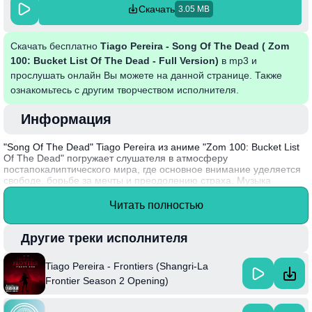
Скачать
3.05 MB
Скачать бесплатно
Tiago Pereira - Song Of The Dead ( Zom
100: Bucket List Of The Dead - Full Version)
в mp3 и
прослушать онлайн Вы можете на данной странице. Также
ознакомьтесь с другим творчеством исполнителя.
Информация
"Song Of The Dead" Tiago Pereira из аниме "Zom 100: Bucket List
Of The Dead" погружает слушателя в атмосферу
постапокалиптического мира, где основное внимание уделяется
свободе, борьбе за мечты и преодолению страха. Музыка
сочетает живую энергетику и меланхолию, отражая внутренние
переживания героев, которые стремятся насладиться жизнью
Читать полностью
даже в самых трудных условиях. Этот трек подчеркивает
важность оставаться верным своим желаниям и мечтам,
несмотря на внешние испытания.
Другие треки исполнителя
Tiago Pereira – известный музыкант, который активно
Tiago Pereira - Frontiers (Shangri-La
экспериментирует с жанрами, смешивая элементы поп и року,
что делает его работы уникальными и запоминаемыми.
Frontier Season 2 Opening)