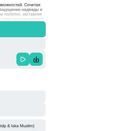
озможностей. Сочетая
т ощущение надежды и
е полотно, заставляя
й ноте прослеживается
карьеру в 1990-х и
ntdp & Iska Muslim)