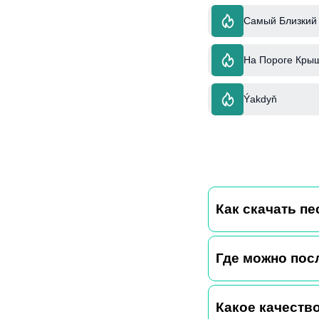
Самый Близкий 
На Пороге Кры
Ýakdyň
Как скачать пес
Где можно пос
Какое качество