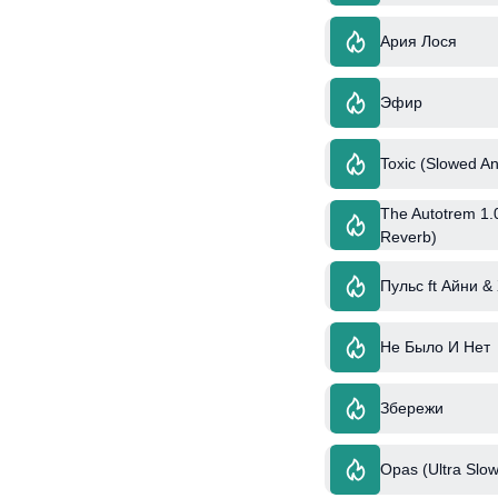
Ария Лося
Эфир
Toxic (Slowed An
The Autotrem 1.0
Reverb)
Пульс ft Айни &
Не Было И Нет
Збережи
Opas (Ultra Slow