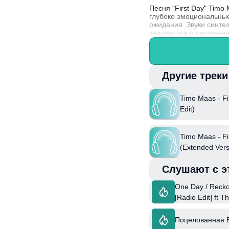
Песня "First Day" Tim
глубоко эмоциональны
ожидания. Звуки синте
задуматься о перемена
стремление к обновлен
Timo Maas, известный 
стал одним из признан
Другие трек
Timo Maas - Fi
Edit)
Timo Maas - Fi
(Extended Vers
Слушают с э
One Day / Reck
[Radio Edit] ft 
Поцелованная 