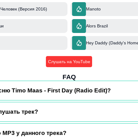
Человек (Версия 2016)
Manoto
ши
Alors Brazil
Hey Daddy (Daddy's Home
Слушать на YouTube
FAQ
ню Timo Maas - First Day (Radio Edit)?
лушать трек?
 MP3 у данного трека?