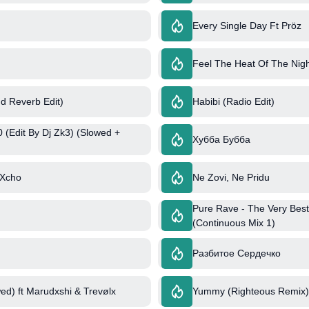
Every Single Day Ft Pröz
Feel The Heat Of The Nigh
d Reverb Edit)
Habibi (Radio Edit)
 (Edit By Dj Zk3) (Slowed +
Хубба Бубба
 Xcho
Ne Zovi, Ne Pridu
Pure Rave - The Very Best
(Continuous Mix 1)
Разбитое Сердечко
ed) ft Marudxshi & Trevølx
Yummy (Righteous Remix) 