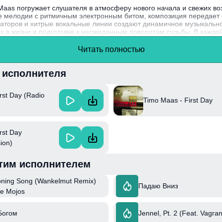
o Maas погружает слушателя в атмосферу нового начала и свежих в
е мелодии с ритмичным электронным битом, композиция передае
заторов и хитрые вокальные линии создают динамичное музыкально
х в жизни и подготовке к неожиданным поворотам судьбы. В каждо
ию и энергии первого дня.
Читать полностью
своими уникальными диджейскими сетами и ремиксами, начал свою 
ных мастеров электронной музыки на международной арене.
и исполнителя
rst Day (Radio
Timo Maas - First Day
rst Day
ion)
тим исполнителем
oning Song (Wankelmut Remix)
Падаю Вниз
The Mojos
Богом
Jennel, Pt. 2 (Feat. Vagra