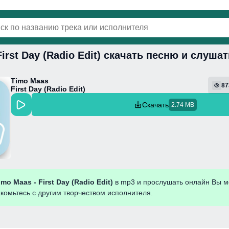
First Day (Radio Edit) скачать песню и слуша
винки
Популярная
Поп
Фонк
Колыбель
Timo Maas
87
First Day (Radio Edit)
Скачать
2.74 MB
imo Maas - First Day (Radio Edit)
в mp3 и прослушать онлайн Вы м
акомьтесь с другим творчеством исполнителя.