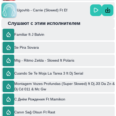
Ugovhb - Carrie (Slowed) Ft Ef
Слушают с этим исполнителем
Familiar ft J Balvin
Se Pira Sovara
Mtg - Ritmo Zelda - Slowed ft Polaris
Cuando Se Te Moja La Tarea 3 ft Dj Serial
Montagem Vozes Profundas (Super Slowed) ft Dj Jl3 Da Zn &
Dj Cd 011 & Mc Gw
С Днём Рождения Ft Mamikon
Canın Sağ Olsun Ft Rast