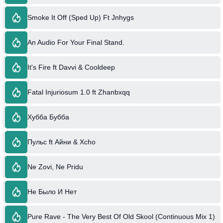
Smoke It Off (Sped Up) Ft Jnhygs
An Audio For Your Final Stand.
It's Fire ft Davvi & Cooldeep
Fatal Injuriosum 1.0 ft Zhanbxqq
Хубба Бубба
Пульс ft Айни & Xcho
Ne Zovi, Ne Pridu
Не Было И Нет
Pure Rave - The Very Best Of Old Skool (Continuous Mix 1)