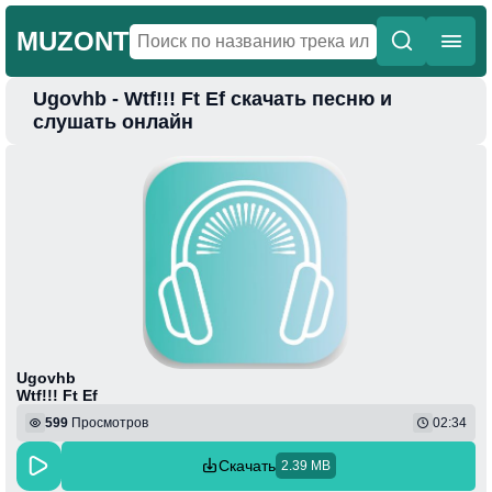
MUZONT
Ugovhb - Wtf!!! Ft Ef скачать песню и
Главная
слушать онлайн
Новинки
Популярная
Поп
Фонк
Колыбельные
Веселая
Ugovhb
Wtf!!! Ft Ef
599
Просмотров
02:34
Скачать
2.39 MB