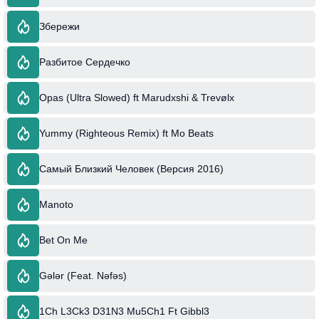
Збережи
Разбитое Сердечко
Opas (Ultra Slowed) ft Marudxshi & Trevølx
Yummy (Righteous Remix) ft Mo Beats
Самый Близкий Человек (Версия 2016)
Manoto
Bet On Me
Gələr (Feat. Nəfəs)
1Ch L3Ck3 D31N3 Mu5Ch1 Ft Gibbl3