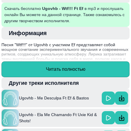
Скачать бесплатно
Ugovhb - Wtf!!! Ft Ef
в mp3 и прослушать
онлайн Вы можете на данной странице. Также ознакомьтесь с
другим творчеством исполнителя.
Информация
Песня "Wtf!!!" от Ugovhb с участием Ef представляет собой
мощное сочетание экспериментального звучания и современных
ритмов, создающих уникальную атмосферу. Лирика затрагивает
темы внутренней борьбы и поиска себя в мире, полном хаоса и
неопределенности. Композиция наполнена энергией и драйвом,
что делает её идеальной для танцевальных вечеринок и клуба.
Читать полностью
Взаимодействие между исполнителями добавляет интересный
эмоциональный окрас, что позволяет слушателю глубже
погрузиться в звучание и послание.
Другие треки исполнителя
Интересный факт: Ugovhb, еще будучи молодым исполнителем,
стремится сочетать различные музыкальные жанры, что делает
Ugovhb - Me Desculpa Ft Ef & Bastos
его творчество непредсказуемым и свежим.
Ugovhb - Ela Me Chamando Ft Uxie Kid &
Shots!