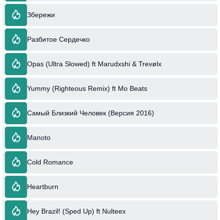
Збережи
Разбитое Сердечко
Opas (Ultra Slowed) ft Marudxshi & Trevølx
Yummy (Righteous Remix) ft Mo Beats
Самый Близкий Человек (Версия 2016)
Manoto
Cold Romance
Heartburn
Hey Brazil! (Sped Up) ft Nulteex