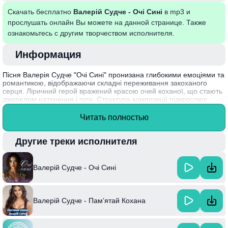
Скачать бесплатно
Валерій Судче - Очі Сині
в mp3 и
прослушать онлайн Вы можете на данной странице. Также
ознакомьтесь с другим творчеством исполнителя.
Информация
Пісня Валерія Судче "Очі Сині" пронизана глибокими емоціями та
романтикою, відображаючи складні переживання закоханого
серця. Ліричний герой вражений красою очей коханої, що стають
джерелом натхнення і туги. Структура композиції підкреслює
красу української мелодії, а тексти викликають ностальгію та
спонукають до роздумів про справжні почуття.
Читать полностью
Ця пісня стала популярною завдяки своєму мелодійному
звучанню та емоційній щирості, що забезпечило їй місце в серцях
Другие треки исполнителя
слухачів. Варто зазначити, що Валерій Судче — успішний
український артист, відомий своєю здатністю передавати глибокі
емоції через музику.
Валерій Судче - Очі Сині
Валерій Судче - Памʼятай Кохана