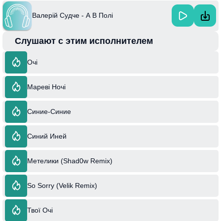
Валерій Судче - А В Полі
Слушают с этим исполнителем
Очі
Мареві Ночі
Синие-Синие
Синий Иней
Метелики (Shad0w Remix)
So Sorry (Velik Remix)
Твої Очі