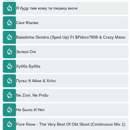
Я буду тим кому ти пишеш вночі
Сині Фіалки
Baladinha Sinistra (Sped Up) Ft $Pidxrs?808 & Crazy Mano
Зелені Очі
Хубба Бубба
Пульс ft Айни & Xcho
Ne Zovi, Ne Pridu
Не Было И Нет
Pure Rave - The Very Best Of Old Skool (Continuous Mix 1)