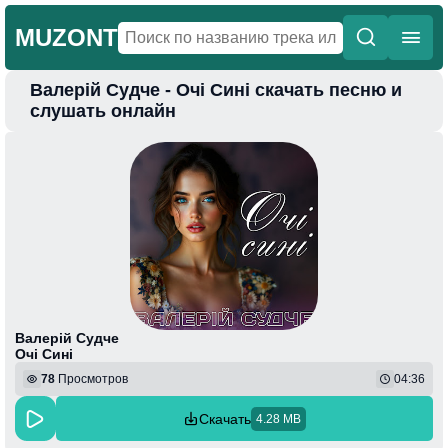
MUZONT
Валерій Судче - Очі Сині скачать песню и
Главная
слушать онлайн
Новинки
Популярная
Поп
Фонк
Колыбельные
Веселая
Валерій Судче
Очі Сині
78
Просмотров
04:36
Скачать
4.28 MB