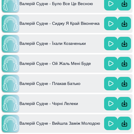
Валерій Судче - Було Все Це Весною
Валерій Судче - Сиджу Я Край Віконечка
Валерій Судче - Їхали Козаченьки
Валерій Судче - Ой Жаль Мені Буде
Валерій Судче - Плакав Батько
Валерій Судче - Чорні Лелеки
Валерій Судче - Вийшла Заміж Молодою