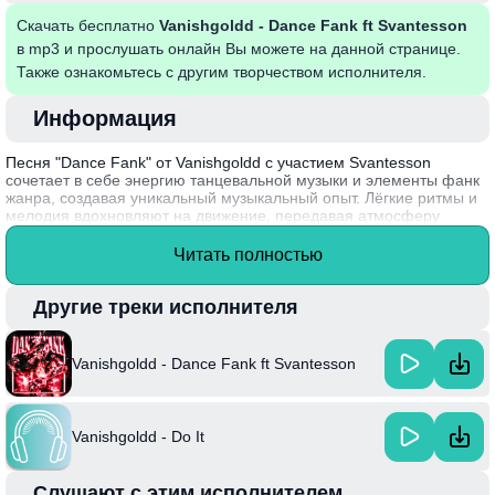
Скачать бесплатно
Vanishgoldd - Dance Fank ft Svantesson
в mp3 и прослушать онлайн Вы можете на данной странице.
Также ознакомьтесь с другим творчеством исполнителя.
Информация
Песня "Dance Fank" от Vanishgoldd с участием Svantesson
сочетает в себе энергию танцевальной музыки и элементы фанк
жанра, создавая уникальный музыкальный опыт. Лёгкие ритмы и
мелодия вдохновляют на движение, передавая атмосферу
праздника и веселья. Тексты и вокал наполняют композицию
жизненной силой, образуя идеальный фон для вечеринок и
Читать полностью
танцев. Вместе они создают звуковой ландшафт, который легко
запоминается и заставляет слушателей возвращаться к этому
треку снова и снова.
Другие треки исполнителя
Интересный факт: Vanishgoldd активно сотрудничает с
различными артистами, чем постоянно расширяет свои
Vanishgoldd - Dance Fank ft Svantesson
музыкальные горизонты и привносит свежие звучания в каждую
свою работу.
Vanishgoldd - Do It
Слушают с этим исполнителем