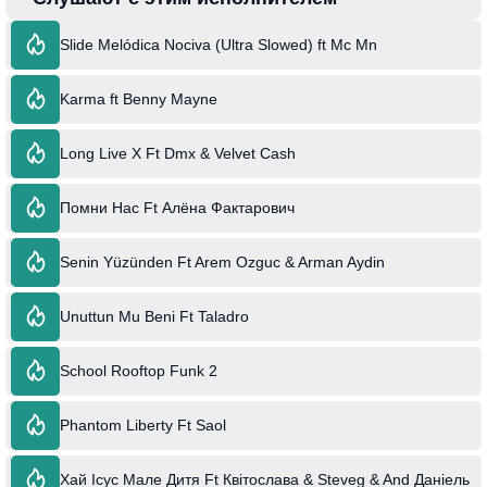
Slide Melódica Nociva (Ultra Slowed) ft Mc Mn
Karma ft Benny Mayne
Long Live X Ft Dmx & Velvet Cash
Помни Нас Ft Алёна Фактарович
Senin Yüzünden Ft Arem Ozguc & Arman Aydin
Unuttun Mu Beni Ft Taladro
School Rooftop Funk 2
Phantom Liberty Ft Saol
Хай Ісус Мале Дитя Ft Квітослава & Steveg & And Даніель