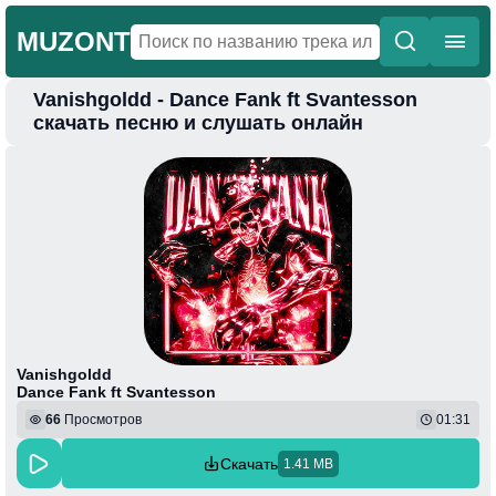
MUZONT
Vanishgoldd - Dance Fank ft Svantesson
Главная
скачать песню и слушать онлайн
Новинки
Популярная
Поп
Фонк
Колыбельные
Веселая
Vanishgoldd
Dance Fank ft Svantesson
66
Просмотров
01:31
Скачать
1.41 MB