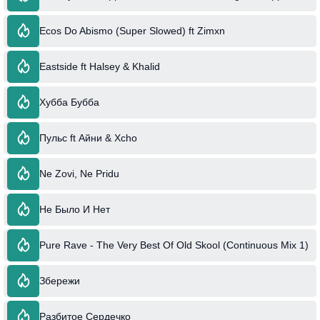
Ecos Do Abismo (Super Slowed) ft Zimxn
Eastside ft Halsey & Khalid
Хубба Бубба
Пульс ft Айни & Xcho
Ne Zovi, Ne Pridu
Не Было И Нет
Pure Rave - The Very Best Of Old Skool (Continuous Mix 1)
Збережи
Разбитое Сердечко