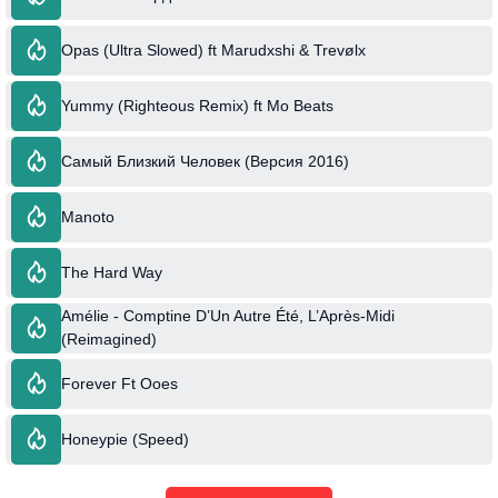
Opas (Ultra Slowed) ft Marudxshi & Trevølx
Yummy (Righteous Remix) ft Mo Beats
Самый Близкий Человек (Версия 2016)
Manoto
The Hard Way
Amélie - Comptine D’Un Autre Été, L’Après-Midi
(Reimagined)
Forever Ft Ooes
Honeypie (Speed)