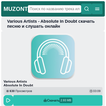
MUZONT
Various Artists - Absolute In Doubt скачать
Главная
песню и слушать онлайн
Новинки
Популярная
Поп
Фонк
Колыбельные
Веселая
Various Artists
Absolute In Doubt
630
Просмотров
03:09
Скачать
2.93 MB