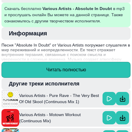
Скачать бесплатно
Various Artists - Absolute In Doubt
в mp3
и прослушать онлайн Вы можете на данной странице. Также
ознакомьтесь с другим творчеством исполнителя.
Информация
Песня "Absolute In Doubt" от Various Artists погружает слушателя в
мир переживаний и неопределенности. Ее текст отражает
внутренние терзания, связанные с поиском смысла и
уверенности в сложные времена. Музыка создает атмосферу
размышлений, позволяя каждому найти что-то личное и близкое,
заставляя задуматься о своих страхах и сомнениях.
Читать полностью
Интересный факт: проект, в котором участвуют различные
артисты, собирает талантливых музыкантов, чтобы создать
Другие треки исполнителя
уникальные совместные треки, представляя разнообразие стилей
и эмоций.
Various Artists - Pure Rave - The Very Best
Of Old Skool (Continuous Mix 1)
Various Artists - Motown Workout
(Continuous Mix)