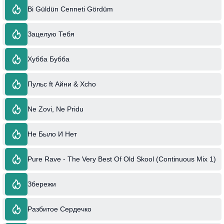
Bi Güldün Cenneti Gördüm
Зацелую Тебя
Хубба Бубба
Пульс ft Айни & Xcho
Ne Zovi, Ne Pridu
Не Было И Нет
Pure Rave - The Very Best Of Old Skool (Continuous Mix 1)
Збережи
Разбитое Сердечко