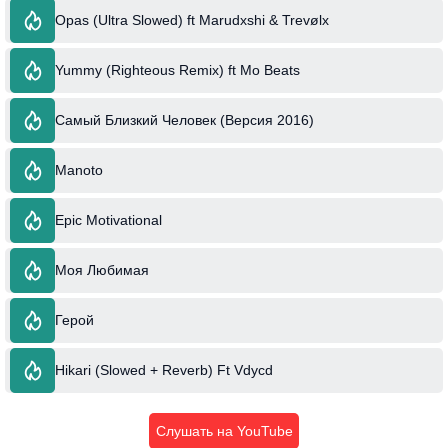
Opas (Ultra Slowed) ft Marudxshi & Trevølx
Yummy (Righteous Remix) ft Mo Beats
Самый Близкий Человек (Версия 2016)
Manoto
Epic Motivational
Моя Любимая
Герой
Hikari (Slowed + Reverb) Ft Vdycd
Слушать на YouTube