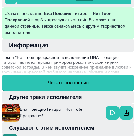
Скачать бесплатно
Виа Поющие Гитары - Нет Тебя
Прекрасней
в mp3 и прослушать онлайн Вы можете на
данной странице. Также ознакомьтесь с другим творчеством
исполнителя.
Информация
Песня "Нет тебя прекрасней" в исполнении ВИА "Поющие
Гитары" является ярким примером романтической лирики
советской эстрады. В ней звучит искреннее признание в любви и
восхищение красотой любимого человека. Музыка и слова
создают атмосферу нежности и тепла, погружая слушателя в мир
светлых эмоций и воспоминаний. Композиция подчеркивает
Читать полностью
ценность искренних чувств и их влияние на жизнь исполнителя.
ВИА "Поющие Гитары" была создана в 1966 году и быстро
Другие треки исполнителя
завоевала популярность благодаря своему уникальному стилю,
сочетанию народной и рок-музыки, что принесло им широкое
Виа Поющие Гитары - Нет Тебя
признание.
Прекрасней
Слушают с этим исполнителем