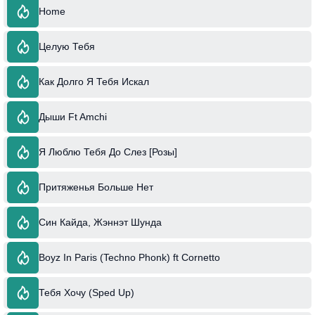
Home
Целую Тебя
Как Долго Я Тебя Искал
Дыши Ft Amchi
Я Люблю Тебя До Слез [Розы]
Притяженья Больше Нет
Син Кайда, Жэннэт Шунда
Boyz In Paris (Techno Phonk) ft Cornetto
Тебя Хочу (Sped Up)