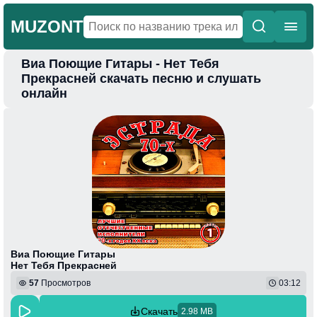
MUZONT
Виа Поющие Гитары - Нет Тебя
Главная
Прекрасней скачать песню и слушать
онлайн
Новинки
Популярная
Поп
Фонк
Колыбельные
Веселая
Виа Поющие Гитары
Нет Тебя Прекрасней
57
Просмотров
03:12
Скачать
2.98 MB