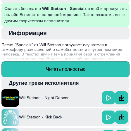
Скачать бесплатно
Will Stetson - Specialz
в mp3 и прослушать
онлайн Вы можете на данной странице. Также ознакомьтесь с
другим творчеством исполнителя.
Информация
Песня "Specialz" от Will Stetson погружает слушателя в
атмосферу размышлений о самобытности и внутреннем мире
человека. В текстах звучит тема принятия себя и стремления
выделяться среди серой массы, что особенно актуально в
современном обществе. Эмоциональная мелодия и глубокие
слова создают гармоничное единство, заставляя задуматься о
Читать полностью
личных ценностях и уникальности каждого из нас.
Will Stetson, талантливый музыкант, известный своим искренним
Другие треки исполнителя
подходом к написанию песен, создал "Specialz", вдохновившись
собственными переживаниями и опытом взаимодействия с
окружающим миром.
Will Stetson - Night Dancer
Will Stetson - Kick Back