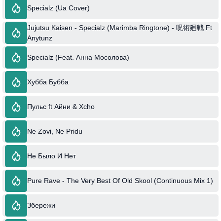
Specialz (Ua Cover)
Jujutsu Kaisen - Specialz (Marimba Ringtone) - 呪術廻戦 Ft
Anytunz
Specialz (Feat. Анна Мосолова)
Хубба Бубба
Пульс ft Айни & Xcho
Ne Zovi, Ne Pridu
Не Было И Нет
Pure Rave - The Very Best Of Old Skool (Continuous Mix 1)
Збережи