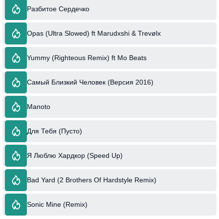
Разбитое Сердечко
Opas (Ultra Slowed) ft Marudxshi & Trevølx
Yummy (Righteous Remix) ft Mo Beats
Самый Близкий Человек (Версия 2016)
Manoto
Для Тебя (Пусто)
Я Люблю Хардкор (Speed Up)
Bad Yard (2 Brothers Of Hardstyle Remix)
Sonic Mine (Remix)