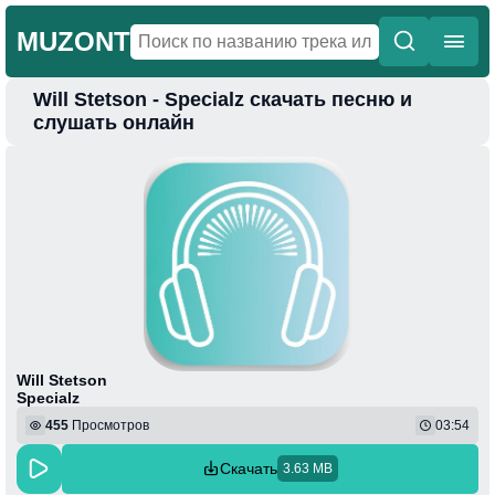
MUZONT
Will Stetson - Specialz скачать песню и
Главная
слушать онлайн
Новинки
Популярная
Поп
Фонк
Колыбельные
Веселая
Will Stetson
Specialz
455
Просмотров
03:54
Скачать
3.63 MB