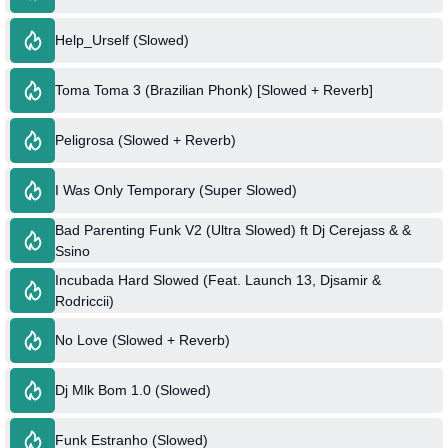
Help_Urself (Slowed)
Toma Toma 3 (Brazilian Phonk) [Slowed + Reverb]
Peligrosa (Slowed + Reverb)
I Was Only Temporary (Super Slowed)
Bad Parenting Funk V2 (Ultra Slowed) ft Dj Cerejass & &
Ssino
Incubada Hard Slowed (Feat. Launch 13, Djsamir &
Rodriccii)
No Love (Slowed + Reverb)
Dj Mlk Bom 1.0 (Slowed)
Funk Estranho (Slowed)