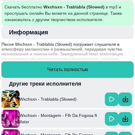
Скачать бесплатно
Wxchsxn - Trablabla (Slowed)
в mp3 и
прослушать онлайн Вы можете на данной странице. Также
ознакомьтесь с другим творчеством исполнителя.
Информация
Песня Wxchsxn - Trablabla (Slowed) погружает слушателя в
атмосферу меланхолии и размышлений, передавая чувства
непонимания и поиска себя. Замедленный темп композиции
подчеркивает её эмоциональную насыщенность, создавая
уязвимое звучание, которое резонирует с внутренними
переживаниями. Лирика затрагивает темы личных конфликтов и
Читать полностью
желаний, заставляя задуматься о собственных переживаниях и
отношениях.
Другие треки исполнителя
Wxchsxn, молодой артист с уникальным стилем, привлекает
внимание слушателей своим искренним подходом к музыке и
экспериментами с жанрами, стремясь выразить свои эмоции
Wxchsxn - Trablabla (Slowed)
через каждую ноту.
Wxchsxn - Montagem - Flh Da Fogosa ft
Astxr