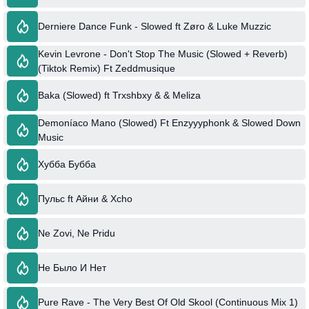
Derniere Dance Funk - Slowed ft Zøro & Luke Muzzic
Kevin Levrone - Don't Stop The Music (Slowed + Reverb)
(Tiktok Remix) Ft Zeddmusique
Baka (Slowed) ft Trxshbxy & & Meliza
Demoníaco Mano (Slowed) Ft Enzyyyphonk & Slowed Down
Music
Хубба Бубба
Пульс ft Айни & Xcho
Ne Zovi, Ne Pridu
Не Было И Нет
Pure Rave - The Very Best Of Old Skool (Continuous Mix 1)