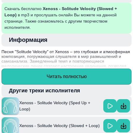
Скачать бесплатно
Xenoss - Solitude Velocity (Slowed +
Loop)
в mp3 и прослушать онлайн Вы можете на данной
странице. Также ознакомьтесь с другим творчеством
исполнителя.
Информация
Песня "Solitude Velocity" от Xenoss – это глубокая и атмосферная
композиция, погружающая слушателя в мир размышлений и
самоанализа. Замедленный темп и повторяющиеся
мелодические линии создают настроение уединения, позволяя
людям соприкоснуться с собственными эмоциями и
переживаниями. Музыка вызывает ощущение бесконечности,
Читать полностью
сопоставляя динамику жизни с замедленным временем, тем
самым подчеркивая важность момента.
Другие треки исполнителя
Xenoss, известный своей способностью сочетать различные
музыкальные стили, создает произведения, которые находят
Xenoss - Solitude Velocity (Sped Up +
отклик у широкой аудитории. "Solitude Velocity" стала одной из
знаковых работ артиста, демонстрируя его уникальный подход к
Loop)
созданию звука и эмоций.
Xenoss - Solitude Velocity (Slowed + Loop)