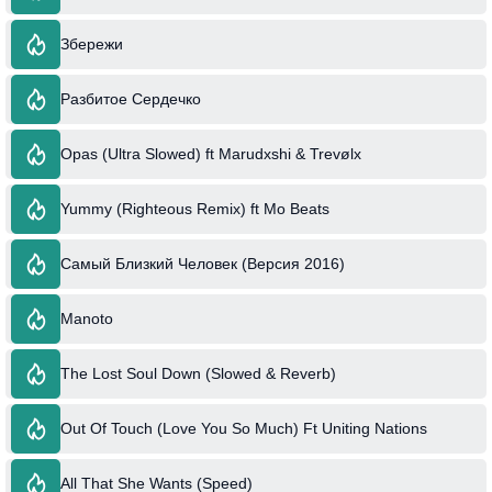
Збережи
Разбитое Сердечко
Opas (Ultra Slowed) ft Marudxshi & Trevølx
Yummy (Righteous Remix) ft Mo Beats
Самый Близкий Человек (Версия 2016)
Manoto
The Lost Soul Down (Slowed & Reverb)
Out Of Touch (Love You So Much) Ft Uniting Nations
All That She Wants (Speed)