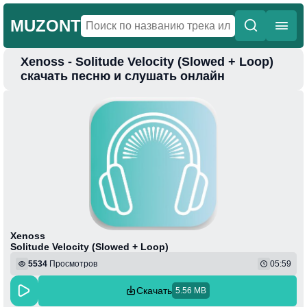
MUZONT
Xenoss - Solitude Velocity (Slowed + Loop)
Главная
скачать песню и слушать онлайн
Новинки
Популярная
Поп
Фонк
Колыбельные
Веселая
Xenoss
Solitude Velocity (Slowed + Loop)
5534
Просмотров
05:59
Скачать
5.56 MB