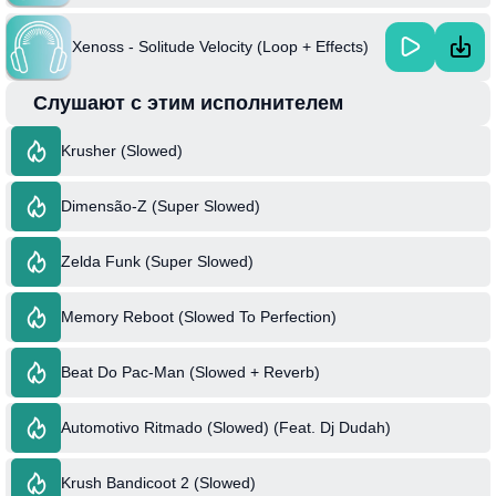
Xenoss - Solitude Velocity (Loop + Effects)
Слушают с этим исполнителем
Krusher (Slowed)
Dimensão-Z (Super Slowed)
Zelda Funk (Super Slowed)
Memory Reboot (Slowed To Perfection)
Beat Do Pac-Man (Slowed + Reverb)
Automotivo Ritmado (Slowed) (Feat. Dj Dudah)
Krush Bandicoot 2 (Slowed)