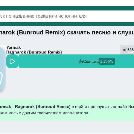
narok (Bunroud Remix) скачать песню и слу
винки
Популярная
Поп
Фонк
Колыбель
Yarmak
535
Ragnarok (Bunroud Remix)
Скачать
2.15 MB
armak - Ragnarok (Bunroud Remix)
в mp3 и прослушать онлайн Вы
акомьтесь с другим творчеством исполнителя.