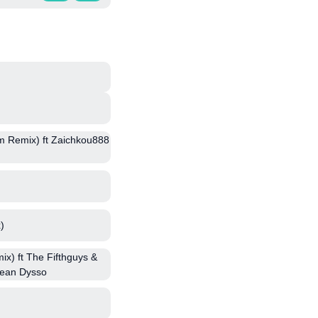
m Remix) ft Zaichkou888
)
x) ft The Fifthguys &
Kean Dysso