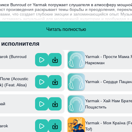
миксе Bunroud от Yarmak погружает слушателя в атмосферу мощной
кст произведения раскрывает темы борьбы и преодоления, перекли
ами, что создает глубокие эмоции и запоминающийся опыт. Музы
и, оставаясь актуальной для молодежной аудитории и пробуждая в 
ими уникальными композициями, активно расширяет границы укра
Читать полностью
с различными продюсерами, что делает его звук еще более разнооб
и исполнителя
arok (Bunroud
Yarmak - Прости Мама 
Наркоман
Поле (Acoustic
Yarmak - Сердце Пацан
) (Feat. Alisa)
Yarmak - Хай Нам Брат
вай
Пощастить
Yarmak - Моя Країна (Fe
arok
Tof)