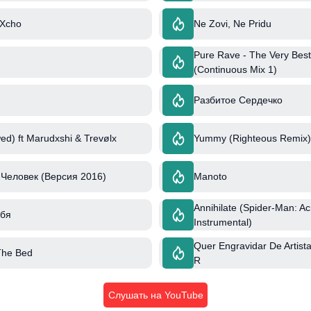
 Xcho
Ne Zovi, Ne Pridu
Pure Rave - The Very Best
(Continuous Mix 1)
Разбитое Сердечко
ed) ft Marudxshi & Trevølx
Yummy (Righteous Remix) 
Человек (Версия 2016)
Manoto
Annihilate (Spider-Man: A
ебя
Instrumental)
Quer Engravidar De Artista 
The Bed
R
Слушать на YouTube