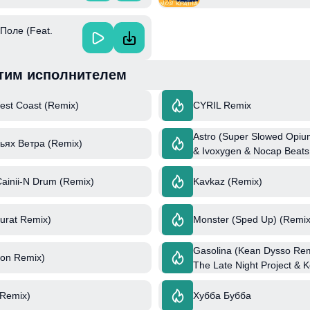
 Поле (Feat.
тим исполнителем
est Coast (Remix)
CYRIL Remix
Astro (Super Slowed Opiu
ьях Ветра (Remix)
& Ivoxygen & Nocap Beats
ainii-N Drum (Remix)
Kavkaz (Remix)
urat Remix)
Monster (Sped Up) (Remix
Gasolina (Kean Dysso Remi
ion Remix)
The Late Night Project & 
(Remix)
Хубба Бубба