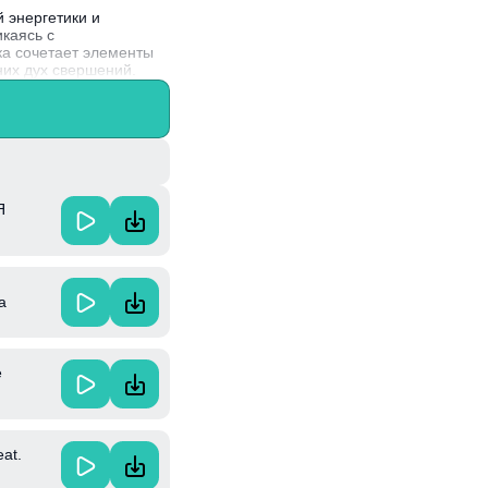
 энергетики и
каясь с
ка сочетает элементы
них дух свершений.
инской музыкальной
разным и интересным.
Я
а
е
at.