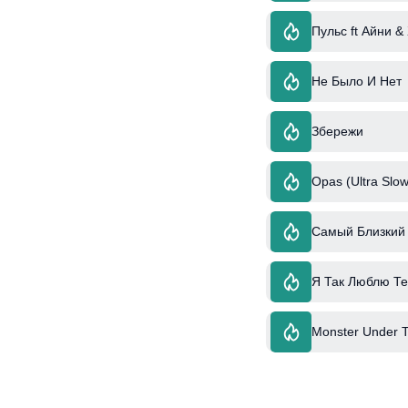
Пульс ft Айни &
Не Было И Нет
Збережи
Opas (Ultra Slow
Самый Близкий 
Я Так Люблю Т
Monster Under 