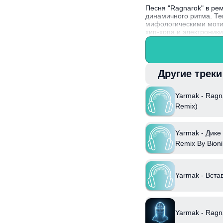
Песня "Ragnarok" в ре
динамичного ритма. Те
мифологическими мотив
хип-хопа и электроник
Yarmak, известный сво
сцены и collaborates 
Другие трек
Yarmak - Ragn
Remix)
Yarmak - Дике 
Remix By Bionik
Yarmak - Вста
Yarmak - Ragn