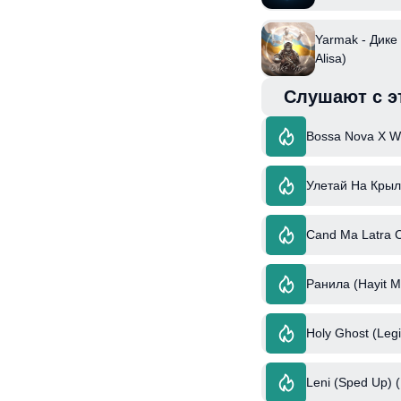
Yarmak - Дике
Alisa)
Слушают с э
Bossa Nova X W
Улетай На Крыл
Cand Ma Latra C
Ранила (Hayit M
Holy Ghost (Leg
Leni (Sped Up) 