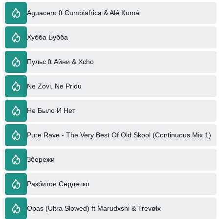
Aguacero ft Cumbiafrica & Alé Kumá
Хубба Бубба
Пульс ft Айни & Xcho
Ne Zovi, Ne Pridu
Не Было И Нет
Pure Rave - The Very Best Of Old Skool (Continuous Mix 1)
Збережи
Разбитое Сердечко
Opas (Ultra Slowed) ft Marudxshi & Trevølx