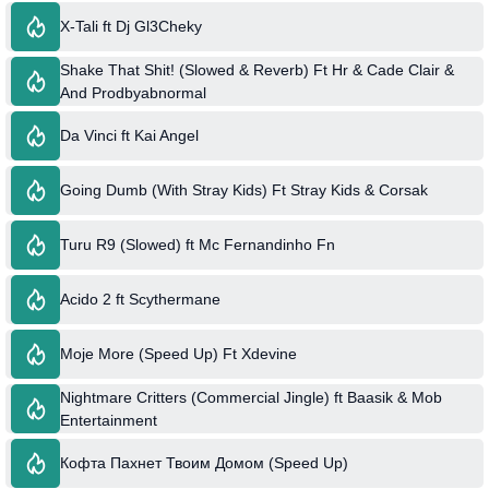
X-Tali ft Dj Gl3Cheky
Shake That Shit! (Slowed & Reverb) Ft Hr & Cade Clair &
And Prodbyabnormal
Da Vinci ft Kai Angel
Going Dumb (With Stray Kids) Ft Stray Kids & Corsak
Turu R9 (Slowed) ft Mc Fernandinho Fn
Acido 2 ft Scythermane
Moje More (Speed Up) Ft Xdevine
Nightmare Critters (Commercial Jingle) ft Baasik & Mob
Entertainment
Кофта Пахнет Твоим Домом (Speed Up)