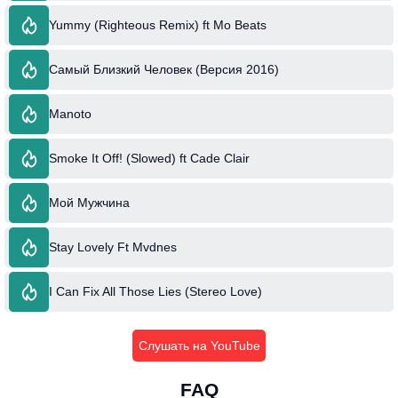
Yummy (Righteous Remix) ft Mo Beats
Самый Близкий Человек (Версия 2016)
Manoto
Smoke It Off! (Slowed) ft Cade Clair
Мой Мужчина
Stay Lovely Ft Mvdnes
I Can Fix All Those Lies (Stereo Love)
Слушать на YouTube
FAQ