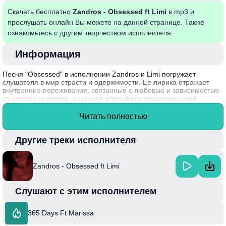
Скачать бесплатно
Zandros - Obsessed ft Limi
в mp3 и
прослушать онлайн Вы можете на данной странице. Также
ознакомьтесь с другим творчеством исполнителя.
Информация
Песня "Obsessed" в исполнении Zandros и Limi погружает
слушателя в мир страсти и одержимости. Ее лирика отражает
внутренние переживания, связанные с любовью и зависимостью
от другого человека, создавая атмосферу эмоциональной
напряженности. Музыка сочетает современные ритмы и
мелодии, что делает трек запоминающимся и способным
Читать полностью
передать всю гамму чувств. Каждый элемент композиции призван
подчеркнуть глубину страстных чувств и сложности отношений.
Другие треки исполнителя
Интересный факт: Zandros, известный своей уникальной манерой
сочетания различных музыкальных стилей, долго работал над
созданием этого трека, чтобы максимально передать свою
Zandros - Obsessed ft Limi
эмоциональную палитру в музыке.
Слушают с этим исполнителем
365 Days Ft Marissa