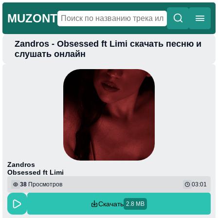
MUZONT
Zandros - Obsessed ft Limi скачать песню и
Главная
слушать онлайн
Новинки
Популярная
Поп
Фонк
Колыбельные
Веселая
Zandros
Obsessed ft Limi
38
Просмотров
03:01
Скачать
2.8 MB