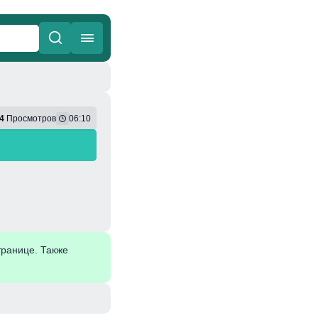
ные
Веселая
4
Просмотров
06:10
транице. Также