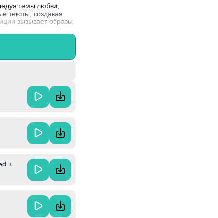
ледуя темы любви,
е тексты, создавая
зиции вызывает образы
агодаря необычному
й сцене.
ed +