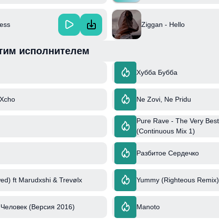
ness
Ziggan - Hello
тим исполнителем
Хубба Бубба
 Xcho
Ne Zovi, Ne Pridu
Pure Rave - The Very Best
(Continuous Mix 1)
Разбитое Сердечко
ed) ft Marudxshi & Trevølx
Yummy (Righteous Remix) 
Человек (Версия 2016)
Manoto