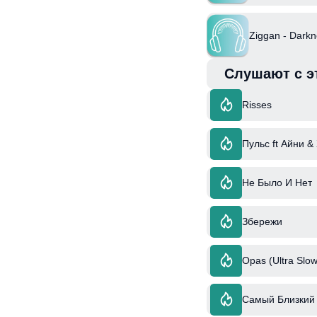
Ziggan - Dark
Слушают с э
Risses
Пульс ft Айни &
Не Было И Нет
Збережи
Opas (Ultra Slow
Самый Близкий 