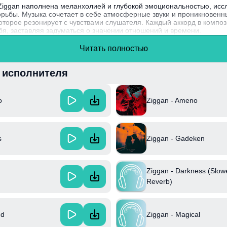
 Ziggan наполнена меланхолией и глубокой эмоциональностью, исс
орьбы. Музыка сочетает в себе атмосферные звуки и проникновенны
которое резонирует с чувствами слушателя. Каждый аккорд в компо
бя, заставляя задуматься о значении отношений и времени.
an образовалась в 2019 году и быстро завоевала популярность бл
Читать полностью
стам, что сделало их одной из востребованных групп на музыкально
и исполнителя
o
Ziggan - Ameno
s
Ziggan - Gadeken
Ziggan - Darkness (Slow
Reverb)
nd
Ziggan - Magical