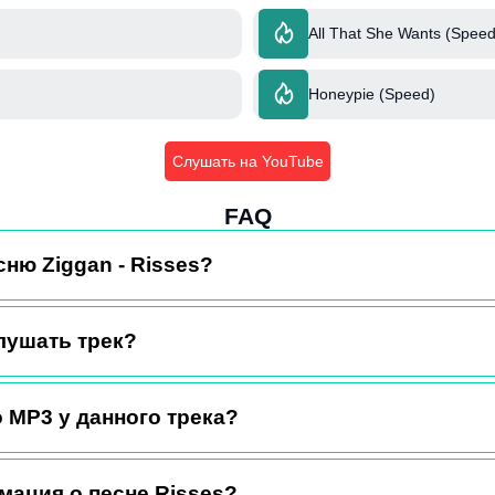
All That She Wants (Speed
Honeypie (Speed)
Слушать на YouTube
FAQ
сню Ziggan - Risses?
лушать трек?
 MP3 у данного трека?
мация о песне Risses?