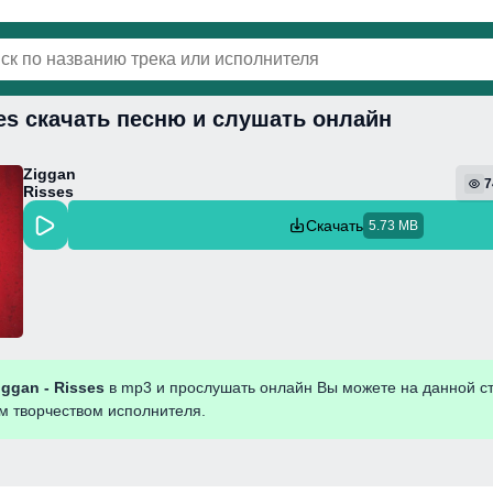
ses скачать песню и слушать онлайн
винки
Популярная
Поп
Фонк
Колыбель
Ziggan
7
Risses
Скачать
5.73 MB
iggan - Risses
в mp3 и прослушать онлайн Вы можете на данной с
им творчеством исполнителя.