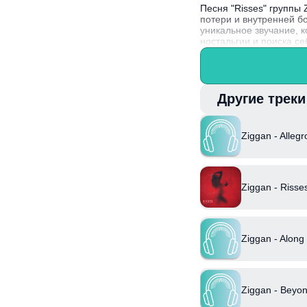
Песня "Risses" группы
потери и внутренней б
уникальное звучание, 
ностальгии и поиска се
Интересный факт: Zigg
стилю и искренним тек
Другие трек
Ziggan - Allegr
Ziggan - Risse
Ziggan - Along
Ziggan - Beyo