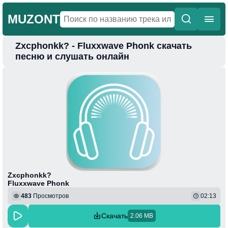
MUZONT
Zxcphonkk? - Fluxxwave Phonk скачать
Главная
песню и слушать онлайн
Новинки
Популярная
Поп
Фонк
Колыбельные
Веселая
Zxcphonkk?
Fluxxwave Phonk
483
Просмотров
02:13
Скачать
2.06 MB