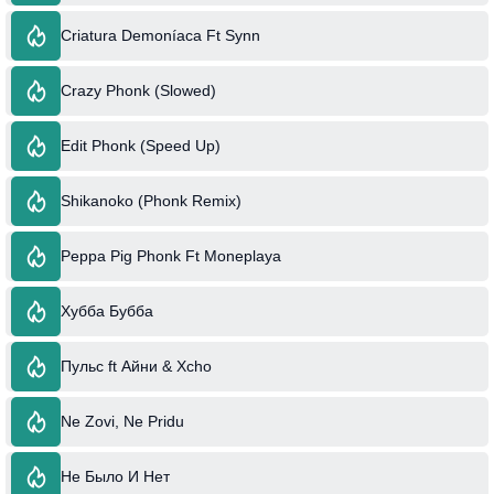
Criatura Demoníaca Ft Synn
Crazy Phonk (Slowed)
Edit Phonk (Speed Up)
Shikanoko (Phonk Remix)
Peppa Pig Phonk Ft Moneplaya
Хубба Бубба
Пульс ft Айни & Xcho
Ne Zovi, Ne Pridu
Не Было И Нет