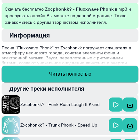
Скачать бесплатно
Zxcphonkk? - Fluxxwave Phonk
в mp3 и
прослушать онлайн Вы можете на данной странице. Также
ознакомьтесь с другим творчеством исполнителя.
Информация
Песня "Fluxxwave Phonk" от Zxcphonkk погружает слушателя в
атмосферу неонового города, сочетая элементы фона и
электронной музыки. Звуки, переплетенные с ритмичными
битами, создают уникальное ощущение движения и энергии.
Каждый трек словно дает возможность ощутить хаос и порядок
одновременно, пробуждая в слушателе желание исследовать
Читать полностью
бесконечные пространства звука и эмоций, характерные для
жанра "phonk".
Другие треки исполнителя
Артист Zxcphonkk известен своим экспериментальным подходом
к музыке, что позволяет ему создавать неповторимые
композиции, в которых пересекаются различные стили и
Zxcphonkk? - Funk Rush Laugh ft Kkind
настроения.
Zxcphonkk? - Trunk Phonk - Speed Up