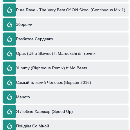
Pure Rave - The Very Best Of Old Skool (Continuous Mix 1)
Збережи
Разбитое Сердечко
Opas (Ultra Slowed) ft Marudxshi & Trevølx
Yummy (Righteous Remix) ft Mo Beats
Самый Близкий Человек (Версия 2016)
Manoto
Я Люблю Хардкор (Speed Up)
Пойдём Со Мной