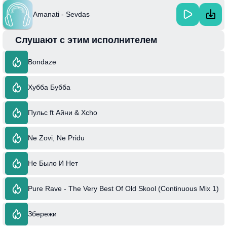
Amanati - Sevdas
Слушают с этим исполнителем
Bondaze
Хубба Бубба
Пульс ft Айни & Xcho
Ne Zovi, Ne Pridu
Не Было И Нет
Pure Rave - The Very Best Of Old Skool (Continuous Mix 1)
Збережи