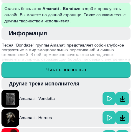
Скачать бесплатно
Amanati - Bondaze
в mp3 и прослушать
онлайн Вы можете на данной странице. Также ознакомьтесь с
другим творчеством исполнителя.
Информация
Песня "Bondaze" группы Amanati представляет собой глубокое
погружение в мир эмоциональных переживаний и личных
столкновений. В ней гармонично сочетаются мелодичные
элементы и лирика, отражающая борьбу человека с внутренними
демонами и стремление к освобождению. Музыка создает
атмосферу, в которой сочетаются надежда и чувство утраты,
Читать полностью
позволяя слушателям почувствовать близость к артистам через
их честные и искренние слова.
Другие треки исполнителя
Amanati, основанная в начале 2020-х годов, быстро завоевала
популярность в музыкальном пространстве благодаря
уникальному звуку, сочетая элементы разных жанров и
Amanati - Vendetta
экспериментируя с текстами.
Amanati - Heroes