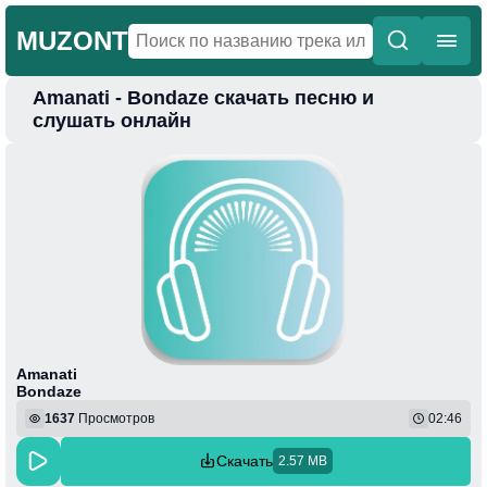
MUZONT
Amanati - Bondaze скачать песню и
Главная
слушать онлайн
Новинки
Популярная
Поп
Фонк
Колыбельные
Веселая
Amanati
Bondaze
1637
Просмотров
02:46
Скачать
2.57 MB