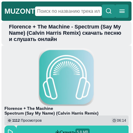
MUZONT
Florence + The Machine - Spectrum (Say My
Главная
Name) (Calvin Harris Remix) скачать песню
и слушать онлайн
Новинки
Популярная
Поп
Фонк
Колыбельные
Веселая
Florence + The Machine
Spectrum (Say My Name) (Calvin Harris Remix)
1112
Просмотров
06:14
Скачать
5.8 MB