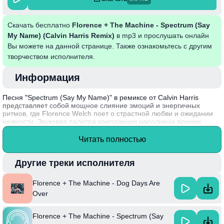
Скачать бесплатно
Florence + The Machine - Spectrum (Say
My Name) (Calvin Harris Remix)
в mp3 и прослушать онлайн
Вы можете на данной странице. Также ознакомьтесь с другим
творчеством исполнителя.
Информация
Песня "Spectrum (Say My Name)" в ремиксе от Calvin Harris
представляет собой мощное слияние эмоций и энергичных
ритмов, где Florence Welch поет о страстной любви и ожидании
нежности. Звуковая палитра композиции наполнена яркими
синтезаторами и ритмичными ударами, что создает атмосферу
безудержного веселья и свободы. Лирика отражает стремление к
Читать полностью
вниманию и признанию в отношениях, подчеркивая важность
доверия и ясности между партнерами. Этот трек стал гимном для
многих, вдохновляя на танцы и самовыражение.
Другие треки исполнителя
Интересный факт: песня "Spectrum" была выпущена в 2012 году
Florence + The Machine - Dog Days Are
и стала одной из самых узнаваемых работ Florence + The
Machine, получив признание благодаря своему мощному
Over
звучанию и глубокой эмоциональности.
Florence + The Machine - Spectrum (Say