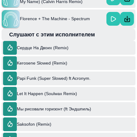
My Name) (Calvin Harris Remix)
Florence + The Machine - Spectrum
Слушают с этим исполнителем
Сердце На Двоих (Remix)
Kerosene Slowed (Remix)
Papi Funk (Super Slowed) ft Acronym.
Let It Happen (Soulwax Remix)
Мы рисовали горизонт (ft Эндшпиль)
Saksofon (Remix)