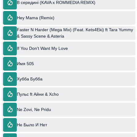
В середині (KAVA x ROMMEDIA REMIX)
Hey Mama (Remix)
Faster N Harder (Mega Mix) (Feat. Kets4Eki) ft Tara Yummy
& Sassy Scene & Asteria
If You Don't Want My Love
Имя 505
Хубба Бубба
Пульс ft Айни & Xcho
Ne Zovi, Ne Pridu
Не Было И Нет