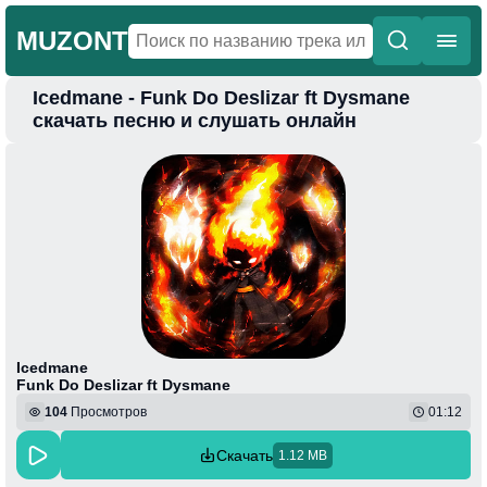
MUZONT
Icedmane - Funk Do Deslizar ft Dysmane
Главная
скачать песню и слушать онлайн
Новинки
Популярная
Поп
Фонк
Колыбельные
Веселая
Icedmane
Funk Do Deslizar ft Dysmane
104
Просмотров
01:12
Скачать
1.12 MB