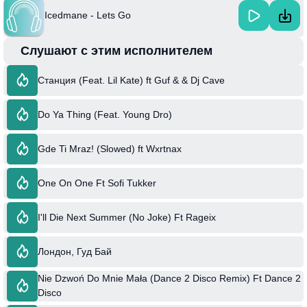
Icedmane - Lets Go
Слушают с этим исполнителем
Станция (Feat. Lil Kate) ft Guf & & Dj Cave
Do Ya Thing (Feat. Young Dro)
Gde Ti Mraz! (Slowed) ft Wxrtnax
One On One Ft Sofi Tukker
I'll Die Next Summer (No Joke) Ft Rageix
Лондон, Гуд Бай
Nie Dzwoń Do Mnie Mała (Dance 2 Disco Remix) Ft Dance 2
Disco