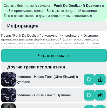
Скачать бесплатно
Icedmane - Funk Do Deslizar ft Dysmane
в
mp3 и прослушать онлайн Вы можете на данной странице.
Также ознакомьтесь с другим творчеством исполнителя.
Информация
Песня "Funk Do Deslizar" в исполнении Icedmane и Dysmane
пронизана ритмами фанк и культурой бразильского хип-хопа,
создавая уникальную атмосферу веселья и свободы. В треке
поднимаются темы жизни на улице, танцев и самовыражения,
что отражает дух молодежной культуры. Музыка сочетает
энергичное звучание и запоминающиеся мелодии, приглашая
Читать полностью
слушателей к движению и взаимодействию. Эта композиция
погружает в мир ритмов, где каждый может найти свое место и
почувствовать единение с окружающими.
Другие треки исполнителя
Стоит отметить, что Icedmane активно экспериментирует с
Icedmane - House Funk (Ultra Slowed) ft
музыкальными стилями, что делает его произведения
уникальными и неповторимыми на сцене.
Dysmane
Icedmane - House Funk ft Dysmane