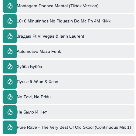
Montagem Doenca Mental (Tiktok Version)
10+6 Minutinhos No Piquezin Do Mc Ph 4M Kkkk
Згадаю Ft Vl Vegas & Iann Laurent
Automotivo Mazu Funk
Хубба Бубба
Пульс ft Айни & Xcho
Ne Zovi, Ne Pridu
Не Было И Нет
Pure Rave - The Very Best Of Old Skool (Continuous Mix 1)