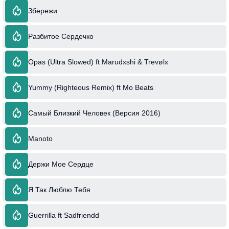
Збережи
Разбитое Сердечко
Opas (Ultra Slowed) ft Marudxshi & Trevølx
Yummy (Righteous Remix) ft Mo Beats
Самый Близкий Человек (Версия 2016)
Manoto
Держи Мое Сердце
Я Так Люблю Тебя
Guerrilla ft Sadfriendd