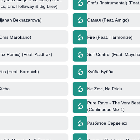
Gmfu (Instrumental) (Feat.
s, Eric Hollaway & Big Brev)
üljahan Beknazarowa)
Самая (Feat. Amigo)
 Dms Marokano)
Fire (Feat. Harmonize)
rax Remix) (Feat. Acidtrax)
Self Control (Feat. Maysha
з (Feat. Karenich)
Хубба Бубба
 Xcho
Ne Zovi, Ne Pridu
Pure Rave - The Very Best
(Continuous Mix 1)
Разбитое Сердечко