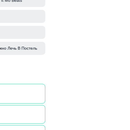
ft Mo Beats
жно Лечь В Постель