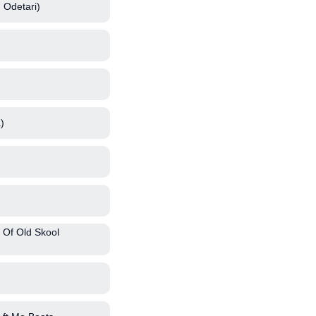
 Odetari)
)
 Of Old Skool