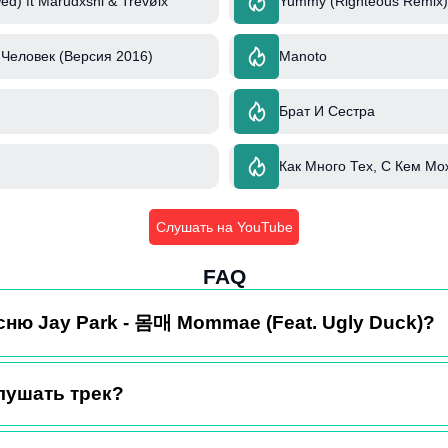
ed) ft Marudxshi & Trevølx
Yummy (Righteous Remix) 
Человек (Версия 2016)
Manoto
Брат И Сестра
Как Много Тех, С Кем Мо
Слушать на YouTube
FAQ
сню Jay Park - 몸매 Mommae (Feat. Ugly Duck)?
лушать трек?