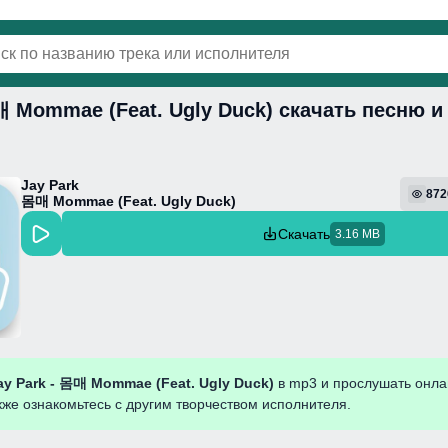
매 Mommae (Feat. Ugly Duck) скачать песню 
винки
Популярная
Поп
Фонк
Колыбель
Jay Park
872
몸매 Mommae (Feat. Ugly Duck)
Скачать
3.16 MB
ay Park - 몸매 Mommae (Feat. Ugly Duck)
в mp3 и прослушать онла
кже ознакомьтесь с другим творчеством исполнителя.