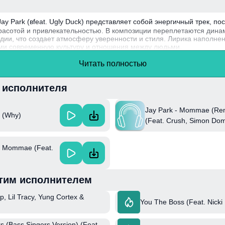
 Park (вfeat. Ugly Duck) представляет собой энергичный трек, п
асотой и привлекательностью. В композиции переплетаются дина
и, что создает атмосферу уверенности и стиля. Лирика наполне
и современную культуру и отношения между людьми.
ark, корейско-американский артист, начал свою карьеру как участн
Читать полностью
ке популярности как сольный исполнитель и продюсер, завоевав с
и исполнителя
Jay Park - Mommae (Re
y (Why)
(Feat. Crush, Simon Dom
Honey Cocaine)
매 Mommae (Feat.
тим исполнителем
p, Lil Tracy, Yung Cortex &
You The Boss (Feat. Nicki 
s (Bass Singers Version) (Feat.