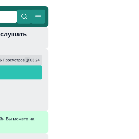
и слушать
ные
Веселая
6
Просмотров
03:24
йн Вы можете на