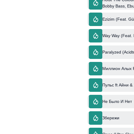
Bobby Bass, Ebuc
Ezizim (Feat. G
Way Way (Feat.
Paralyzed (Acidt
Миллион Алых Ро
Пульс ft Айни &
Не Было И Нет
Збережи