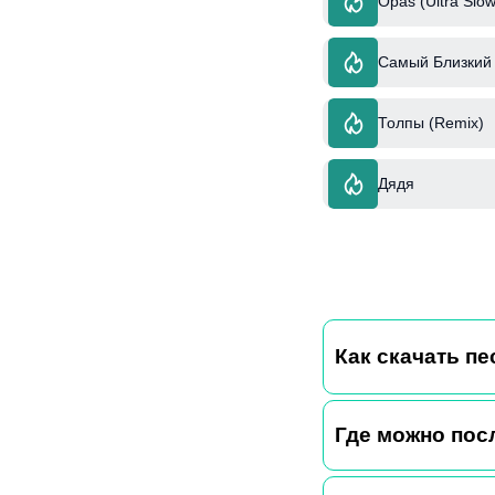
Opas (Ultra Slow
Самый Близкий 
Толпы (Remix)
Дядя
Как скачать пе
Где можно пос