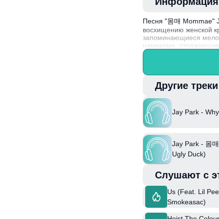
Информация
Песня "몸매 Mommae" Jay
восхищению женской кр
запоминающиеся мелоди
намеками, отражающим
Интересный факт: Jay P
быстро оказался на пи
миру.
Другие трек
Jay Park - Wh
Jay Park - 몸
Ugly Duck)
Слушают с э
Us (Feat. Lil Pee
Smokeasac)
Hoist The Colour