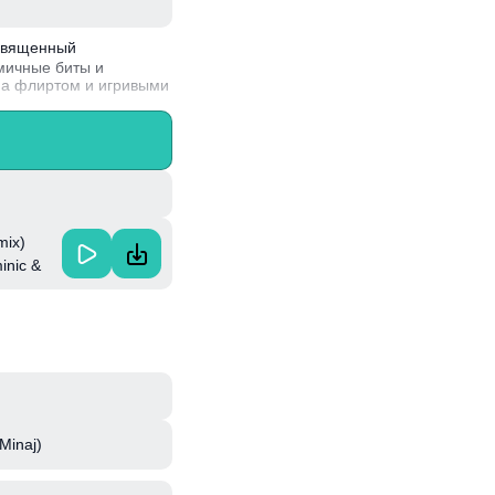
освященный
мичные биты и
на флиртом и игривыми
ик группы 2PM, но
ердца фанатов по всему
mix)
inic &
Minaj)