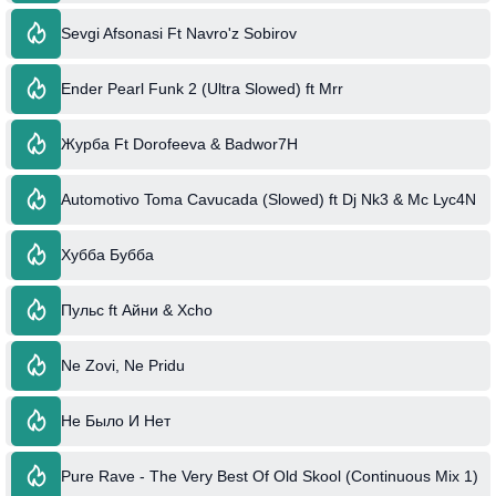
Sevgi Afsonasi Ft Navro'z Sobirov
Ender Pearl Funk 2 (Ultra Slowed) ft Mrr
Журба Ft Dorofeeva & Badwor7H
Automotivo Toma Cavucada (Slowed) ft Dj Nk3 & Mc Lyc4N
Хубба Бубба
Пульс ft Айни & Xcho
Ne Zovi, Ne Pridu
Не Было И Нет
Pure Rave - The Very Best Of Old Skool (Continuous Mix 1)