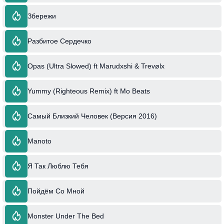
Збережи
Разбитое Сердечко
Opas (Ultra Slowed) ft Marudxshi & Trevølx
Yummy (Righteous Remix) ft Mo Beats
Самый Близкий Человек (Версия 2016)
Manoto
Я Так Люблю Тебя
Пойдём Со Мной
Monster Under The Bed