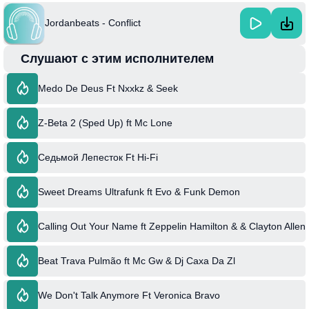
Jordanbeats - Conflict
Слушают с этим исполнителем
Medo De Deus Ft Nxxkz & Seek
Z-Beta 2 (Sped Up) ft Mc Lone
Седьмой Лепесток Ft Hi-Fi
Sweet Dreams Ultrafunk ft Evo & Funk Demon
Calling Out Your Name ft Zeppelin Hamilton & & Clayton Allen
Beat Trava Pulmão ft Mc Gw & Dj Caxa Da Zl
We Don't Talk Anymore Ft Veronica Bravo