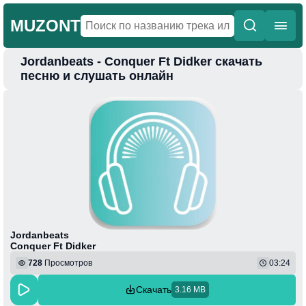
MUZONT
Jordanbeats - Conquer Ft Didker скачать
Главная
песню и слушать онлайн
Новинки
Популярная
Поп
Фонк
Колыбельные
Веселая
Jordanbeats
Conquer Ft Didker
728
Просмотров
03:24
Скачать
3.16 MB