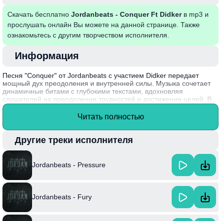
Скачать бесплатно
Jordanbeats - Conquer Ft Didker
в mp3 и
прослушать онлайн Вы можете на данной странице. Также
ознакомьтесь с другим творчеством исполнителя.
Информация
Песня "Conquer" от Jordanbeats с участием Didker передает
мощный дух преодоления и внутренней силы. Музыка сочетает
динамичные битами с глубокими текстами, вдохновляя
слушателей на преодоление трудностей и достижение целей. В
ней слышится энергетика уверенности и решимости, что делает
трек идеальным для подбадривания в сложные моменты. Каждая
Читать полностью
нота подчеркивает важность борьбы за свои мечты, а
коллаборация двух талантливых артистов придает композиции
особую гармонию.
Другие треки исполнителя
Интересный факт: Jordanbeats начал свою карьеру с создания
музыки для видео игр, что определило его уникальный стиль и
Jordanbeats - Pressure
звук.
Jordanbeats - Fury