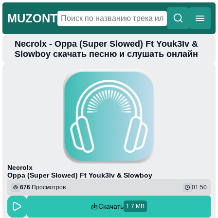
MUZONT
Necrolx - Oppa (Super Slowed) Ft Youk3Iv &
Главная
Slowboy скачать песню и слушать онлайн
Новинки
Популярная
Поп
Фонк
Колыбельные
Веселая
Necrolx
Oppa (Super Slowed) Ft Youk3Iv & Slowboy
676
Просмотров
01:50
Скачать
1.7 MB