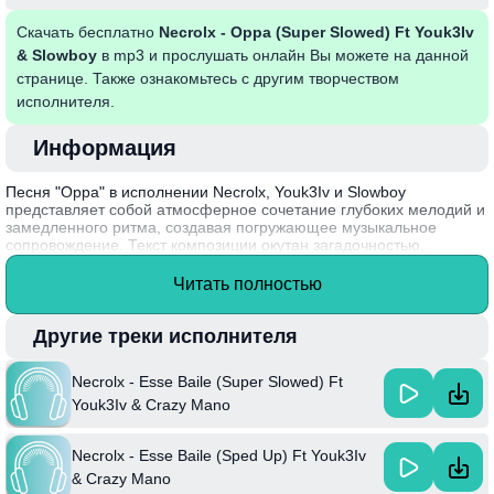
Скачать бесплатно
Necrolx - Oppa (Super Slowed) Ft Youk3Iv
& Slowboy
в mp3 и прослушать онлайн Вы можете на данной
странице. Также ознакомьтесь с другим творчеством
исполнителя.
Информация
Песня "Oppa" в исполнении Necrolx, Youk3Iv и Slowboy
представляет собой атмосферное сочетание глубоких мелодий и
замедленного ритма, создавая погружающее музыкальное
сопровождение. Текст композиции окутан загадочностью,
затрагивая темы любви, потерь и самопознания. Эмоциональная
нагрузка звучит особенно ярко в замедленной версии, позволяя
Читать полностью
слушателю полностью ощутить каждую ноту и слово.
Интересным фактом является то, что Necrolx, известный своим
Другие треки исполнителя
уникальным стилем, часто экспериментирует с разными
жанрами, что делает его работы запоминающимися и
Necrolx - Esse Baile (Super Slowed) Ft
разнообразными.
Youk3Iv & Crazy Mano
Necrolx - Esse Baile (Sped Up) Ft Youk3Iv
& Crazy Mano