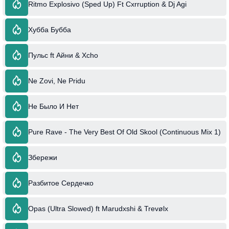
Ritmo Explosivo (Sped Up) Ft Cxrruption & Dj Agi
Хубба Бубба
Пульс ft Айни & Xcho
Ne Zovi, Ne Pridu
Не Было И Нет
Pure Rave - The Very Best Of Old Skool (Continuous Mix 1)
Збережи
Разбитое Сердечко
Opas (Ultra Slowed) ft Marudxshi & Trevølx