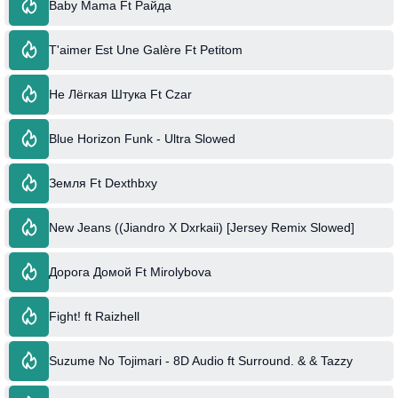
Baby Mama Ft Райда
T'aimer Est Une Galère Ft Petitom
Не Лёгкая Штука Ft Czar
Blue Horizon Funk - Ultra Slowed
Земля Ft Dexthbxy
New Jeans ((Jiandro X Dxrkaii) [Jersey Remix Slowed]
Дорога Домой Ft Mirolybova
Fight! ft Raizhell
Suzume No Tojimari - 8D Audio ft Surround. & & Tazzy