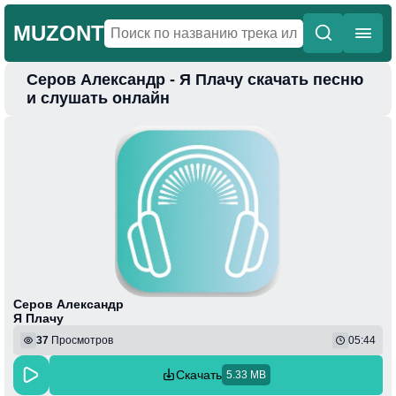
MUZONT
Серов Александр - Я Плачу скачать песню
Главная
и слушать онлайн
Новинки
Популярная
Поп
Фонк
Колыбельные
Веселая
Серов Александр
Я Плачу
37
Просмотров
05:44
Скачать
5.33 MB