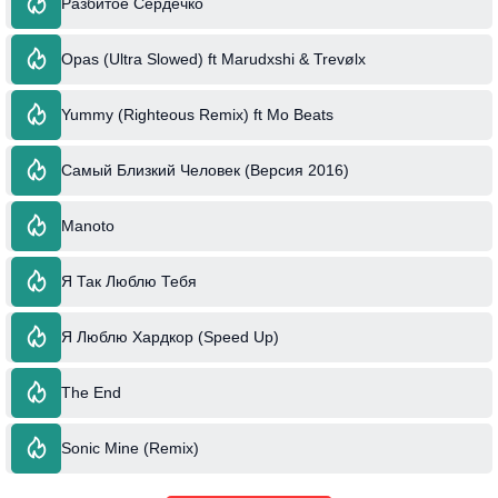
Разбитое Сердечко
Opas (Ultra Slowed) ft Marudxshi & Trevølx
Yummy (Righteous Remix) ft Mo Beats
Самый Близкий Человек (Версия 2016)
Manoto
Я Так Люблю Тебя
Я Люблю Хардкор (Speed Up)
The End
Sonic Mine (Remix)