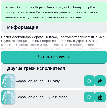
Скачать бесплатно
Серов Александр - Я Плачу
в mp3 и
прослушать онлайн Вы можете на данной странице. Также
ознакомьтесь с другим творчеством исполнителя.
Информация
Песня Александра Серова "Я плачу" погружает слушателя в мир
глубоких эмоциональных переживаний и боли утраты. В ней
отражены чувства тоски и одиночества, ярко передающие
внутренний мир человека, столкнувшегося с разочарованием в
любви. Мелодия и текст создают мощное сочетание, вызывая
сопереживание и заставляя задуматься о настоящих чувствах.
Читать полностью
Александр Серов, известный российский певец, написал эту
песню в 1990-х годах, что сделало её культовой и любимой
Другие треки исполнителя
многими поколениями.
Серов Александр - Я Плачу
Серов Александр - Луна И Море