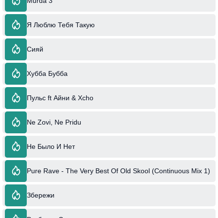
Murda 3
Я Люблю Тебя Такую
Сияй
Хубба Бубба
Пульс ft Айни & Xcho
Ne Zovi, Ne Pridu
Не Было И Нет
Pure Rave - The Very Best Of Old Skool (Continuous Mix 1)
Збережи