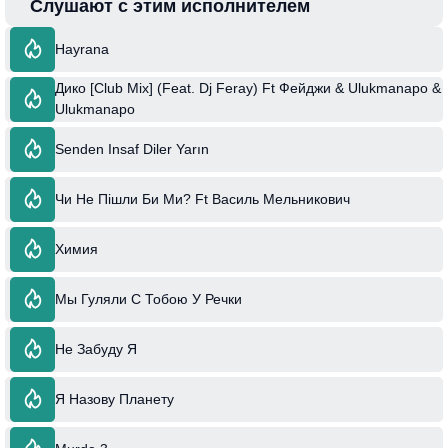
Слушают с этим исполнителем
Hayrana
Дико [Club Mix] (Feat. Dj Feray) Ft Фейджи & Ulukmanapo &
Ulukmanapo
Senden Insaf Diler Yarın
Чи Не Пішли Би Ми? Ft Василь Мельникович
Химия
Мы Гуляли С Тобою У Речки
Не Забуду Я
Я Назову Планету