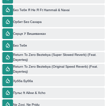
Без Тебя Я Не Я Ft Hammali & Navai
Орбит Без Сахара
Серця У Вишиванках
Без Тебя
Return To Zero Beztebya (Super Slowed Reverb) (Feat.
Dayerteq)
Return To Zero Beztebya (Original Speed Reverb) (Feat.
Dayerteq)
Хубба Бубба
Пульс ft Айни & Xcho
Ne Zovi, Ne Pridu