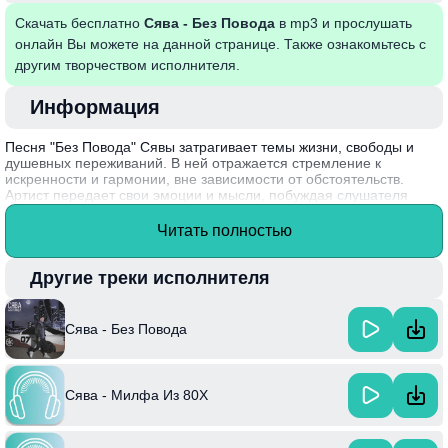
Скачать бесплатно
Сява - Без Повода
в mp3 и прослушать
онлайн Вы можете на данной странице. Также ознакомьтесь с
другим творчеством исполнителя.
Информация
Песня "Без Повода" Сявы затрагивает темы жизни, свободы и
душевных переживаний. В ней отражается стремление к
искренности и гармонии, вне зависимости от обстоятельств.
Артист передает свои эмоции и мысли, побуждая слушателя
задуматься о значимости моментов, которые порой кажутся
незначительными. К качественной музыке добавляется
Читать полностью
искренность текстов, что делает произведение близким и
понятным многим.
Другие треки исполнителя
Сява начал свою карьеру с публикации треков в Интернете, и его
оригинальный стиль быстро привлек внимание аудитории, что
позволило ему завоевать популярность на российской
Сява - Без Повода
музыкальной сцене.
Сява - Милфа Из 80Х