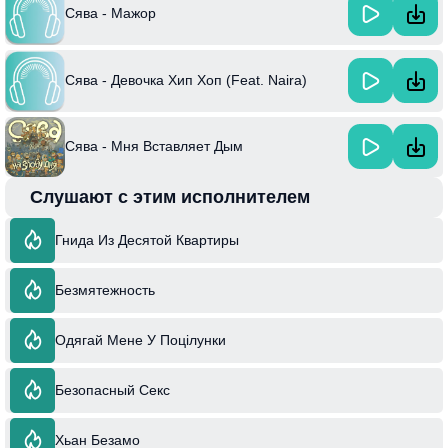
Сява - Мажор
Сява - Девочка Хип Хоп (Feat. Naira)
Сява - Мня Вставляет Дым
Слушают с этим исполнителем
Гнида Из Десятой Квартиры
Безмятежность
Одягай Мене У Поцілунки
Безопасный Секс
Хьан Безамо