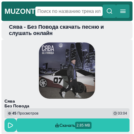
MUZONT
Сява - Без Повода скачать песню и
Главная
слушать онлайн
Новинки
Популярная
Поп
Фонк
Колыбельные
Веселая
Сява
Без Повода
45
Просмотров
03:04
Скачать
2.85 MB