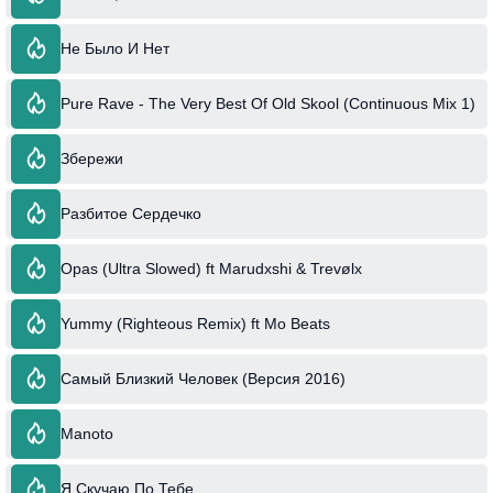
Не Было И Нет
Pure Rave - The Very Best Of Old Skool (Continuous Mix 1)
Збережи
Разбитое Сердечко
Opas (Ultra Slowed) ft Marudxshi & Trevølx
Yummy (Righteous Remix) ft Mo Beats
Самый Близкий Человек (Версия 2016)
Manoto
Я Скучаю По Тебе