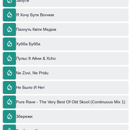
Забути
Я Хочу Бути Вогнем
Пахнуть Квіти Медом
Хубба Бубба
Пульс ft Айни & Xcho
Ne Zovi, Ne Pridu
Не Было И Нет
Pure Rave - The Very Best Of Old Skool (Continuous Mix 1)
Збережи