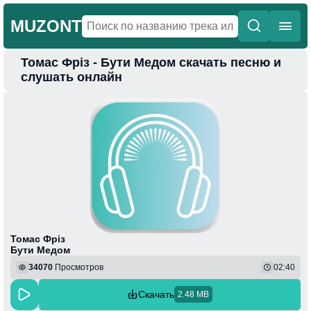
MUZONT
Томас Фріз - Бути Медом скачать песню и
Главная
слушать онлайн
Новинки
Популярная
Поп
Фонк
Колыбельные
Веселая
Томас Фріз
Бути Медом
34070
Просмотров
02:40
Скачать
2.48 MB