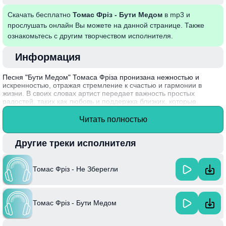
Скачать бесплатно
Томас Фріз - Бути Медом
в mp3 и
прослушать онлайн Вы можете на данной странице. Также
ознакомьтесь с другим творчеством исполнителя.
Информация
Песня "Бути Медом" Томаса Фріза пронизана нежностью и
искренностью, отражая стремление к счастью и гармонии в
жизни. В своих словах артист передает важность простых
радостей, таких как любовь и поддержка близких, которые
способны скрасить любой день. Музыка создаёт атмосферу уюта,
а мелодия запоминается с первого прослушивания, наполняя
Читать полностью
слушателя теплотой и надеждой.
Томас Фріз, украинский музыкант и автор, известен своей
Другие треки исполнителя
способностью соединять различные музыкальные стили, что
привлекает внимание слушателей и позволяет ему находить
отклик в сердцах многих.
Томас Фріз - Не Зберегли
Томас Фріз - Бути Медом