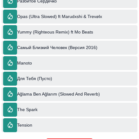
Разбитое Сердечко
Opas (Ultra Slowed) ft Marudxshi & Trevølx
Yummy (Righteous Remix) ft Mo Beats
Самый Близкий Человек (Версия 2016)
Manoto
Для Тебя (Пусто)
Ağlama Ben Ağlarım (Slowed And Reverb)
The Spark
Tension