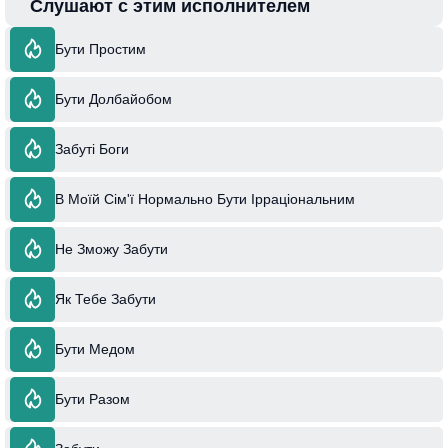
Слушают с этим исполнителем
Бути Простим
Бути Долбайобом
Забуті Боги
В Моїй Сім'ї Нормально Бути Ірраціональним
Не Зможу Забути
Як Тебе Забути
Бути Медом
Бути Разом