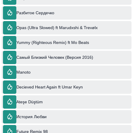
Разбитое Сердечко
Opas (Ultra Slowed) ft Marudxshi & Trevølx
Yummy (Righteous Remix) ft Mo Beats
Самый Близкий Человек (Версия 2016)
Manoto
Decieved Heart Again ft Umar Keyn
Ateşe Düştüm
История Любви
Future Remix 98