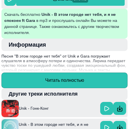
Скачать бесплатно
Unik - В этом городе нет тебя, и я не
спокоен ft Gara
в mp3 и прослушать онлайн Вы можете на
данной странице. Также ознакомьтесь с другим творчеством
исполнителя.
Информация
Песня "В этом городе нет тебя" от Unik и Gara погружает
слушателя в атмосферу потери и одиночества. Лирика передает
чувство тоски по ушедшей любви, создавая эмоциональный фон,
который резонирует с многими людьми. Музыка и тексты
объединяются, иллюстрируя, как отсутствие близкого человека
наполняет жизнь пустотой. Этот трек становится отражением
Читать полностью
внутренних переживаний, выражая универсальную боль утраты.
Unik, как артист, имеет свою уникальную манеру сочетания
Другие треки исполнителя
меланхоличных мелодий с глубокими текстами, что делает его
музыку особенно запоминающейся.
Unik - Гонк-Конг
Unik - В этом городе нет тебя, и я не