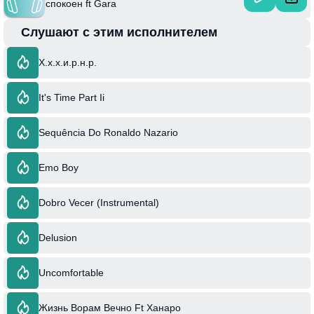
спокоен ft Gara
Слушают с этим исполнителем
Х.х.х.и.р.н.р.
It's Time Part Ii
Sequência Do Ronaldo Nazario
Emo Boy
Dobro Vecer (Instrumental)
Delusion
Uncomfortable
Жизнь Ворам Вечно Ft Ханаро