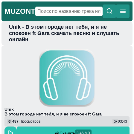
MUZONT
Unik - В этом городе нет тебя, и я не
Главная
спокоен ft Gara скачать песню и слушать
онлайн
Новинки
Популярная
Поп
Фонк
Колыбельные
Веселая
Unik
В этом городе нет тебя, и я не спокоен ft Gara
487
Просмотров
03:43
Скачать
3.46 MB