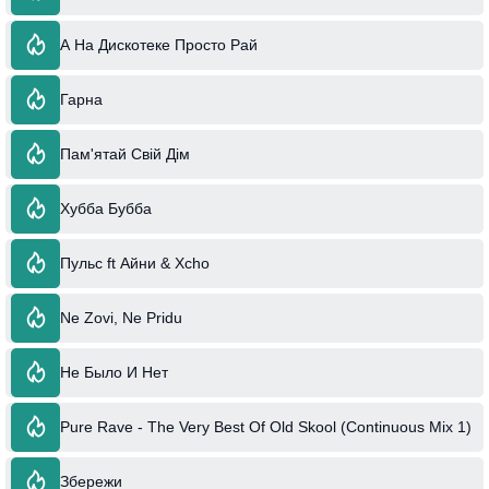
А На Дискотеке Просто Рай
Гарна
Пам'ятай Свій Дім
Хубба Бубба
Пульс ft Айни & Xcho
Ne Zovi, Ne Pridu
Не Было И Нет
Pure Rave - The Very Best Of Old Skool (Continuous Mix 1)
Збережи