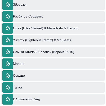
Збережи
Разбитое Сердечко
Opas (Ultra Slowed) ft Marudxshi & Trevølx
Yummy (Righteous Remix) ft Mo Beats
Самый Близкий Человек (Версия 2016)
Manoto
Сердце
Тапка
В Яблочном Саду