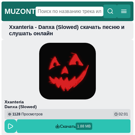
MUZONT
Xxanteria - Danxa (Slowed) скачать песню и
Главная
слушать онлайн
Новинки
Популярная
Поп
Фонк
Колыбельные
Веселая
Xxanteria
Danxa (Slowed)
1128
Просмотров
02:01
Скачать
1.88 MB