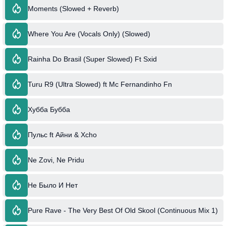
Moments (Slowed + Reverb)
Where You Are (Vocals Only) (Slowed)
Rainha Do Brasil (Super Slowed) Ft Sxid
Turu R9 (Ultra Slowed) ft Mc Fernandinho Fn
Хубба Бубба
Пульс ft Айни & Xcho
Ne Zovi, Ne Pridu
Не Было И Нет
Pure Rave - The Very Best Of Old Skool (Continuous Mix 1)