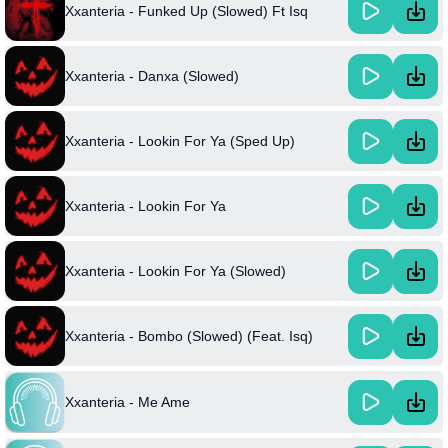
Xxanteria - Funked Up (Slowed) Ft Isq
Xxanteria - Danxa (Slowed)
Xxanteria - Lookin For Ya (Sped Up)
Xxanteria - Lookin For Ya
Xxanteria - Lookin For Ya (Slowed)
Xxanteria - Bombo (Slowed) (Feat. Isq)
Xxanteria - Me Ame