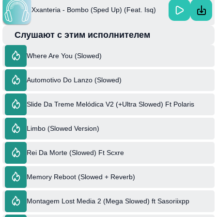
Xxanteria - Bombo (Sped Up) (Feat. Isq)
Слушают с этим исполнителем
Where Are You (Slowed)
Automotivo Do Lanzo (Slowed)
Slide Da Treme Melódica V2 (+Ultra Slowed) Ft Polaris
Limbo (Slowed Version)
Rei Da Morte (Slowed) Ft Scxre
Memory Reboot (Slowed + Reverb)
Montagem Lost Media 2 (Mega Slowed) ft Sasoriixpp