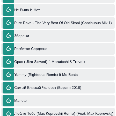
Не Было И Нет
Pure Rave - The Very Best Of Old Skool (Continuous Mix 1)
Збережи
Разбитое Сердечко
Opas (Ultra Slowed) ft Marudxshi & Trevølx
Yummy (Righteous Remix) ft Mo Beats
Самый Близкий Человек (Версия 2016)
Manoto
Люблю Тебе (Max Koprovskij Remix) (Feat. Max Koprovskij)