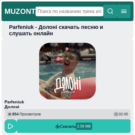
MUZONT
Parfeniuk - Долоні скачать песню и
Главная
слушать онлайн
Новинки
Популярная
Поп
Фонк
Колыбельные
Веселая
Parfeniuk
Долоні
854
Просмотров
02:45
Скачать
2.56 MB