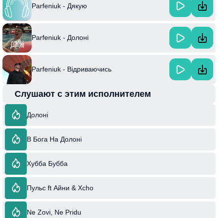
Parfeniuk - Дякую
Parfeniuk - Долоні
Parfeniuk - Відриваючись
Слушают с этим исполнителем
Долоні
В Бога На Долоні
Хубба Бубба
Пульс ft Айни & Xcho
Ne Zovi, Ne Pridu