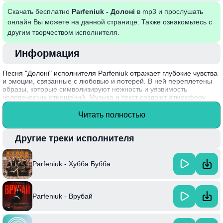
Скачать бесплатно
Parfeniuk - Долоні
в mp3 и прослушать
онлайн Вы можете на данной странице. Также ознакомьтесь с
другим творчеством исполнителя.
Информация
Песня "Долоні" исполнителя Parfeniuk отражает глубокие чувства
и эмоции, связанные с любовью и потерей. В ней переплетены
образы, которые символизируют нежность и уязвимость
человеческих отношений. Музыка и текст создают атмосферу
искренности, заставляя слушателя задуматься о значимости
каждого мгновения, проведенного с близким человеком. Мелодия
Читать полностью
сопровождается запоминающимся ритмом, что делает
композицию особенно трогательной и запоминающейся.
Другие треки исполнителя
Parfeniuk, молодой и талантливый артист, продолжает
развиваться на музыкальной сцене и привносить в свои песни
уникальный стиль и искренность, что выделяет его среди коллег.
Parfeniuk - Хубба Бубба
Parfeniuk - Врубай