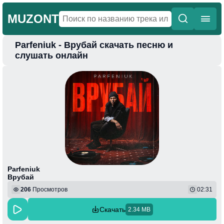
MUZONT
Parfeniuk - Врубай скачать песню и
Главная
слушать онлайн
Новинки
Популярная
Поп
Фонк
Колыбельные
Веселая
Parfeniuk
Врубай
206
Просмотров
02:31
Скачать
2.34 MB