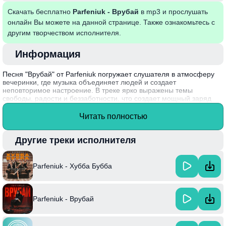
Скачать бесплатно
Parfeniuk - Врубай
в mp3 и прослушать
онлайн Вы можете на данной странице. Также ознакомьтесь с
другим творчеством исполнителя.
Информация
Песня "Врубай" от Parfeniuk погружает слушателя в атмосферу
вечеринки, где музыка объединяет людей и создает
неповторимое настроение. В треке ярко выражены темы
свободы, радости и беззаботности, что создает мощный заряд
позитива. Отражая стремление к моментам наслаждения и жизни
на полную катушку, "Врубай" становится гимном для молодежи,
Читать полностью
призывая отключиться от повседневных забот.
Интересный факт: Parfeniuk, известный своими уникальными
Другие треки исполнителя
музыкальными экспериментами, часто черпает вдохновение из
динамичной жизни мегаполисов.
Parfeniuk - Хубба Бубба
Parfeniuk - Врубай