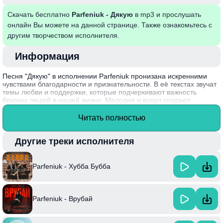
Скачать бесплатно
Parfeniuk - Дякую
в mp3 и прослушать
онлайн Вы можете на данной странице. Также ознакомьтесь с
другим творчеством исполнителя.
Информация
Песня "Дякую" в исполнении Parfeniuk пронизана искренними
чувствами благодарности и признательности. В её текстах звучат
темы любви и поддержки, которые подчеркивают важность
близких людей в нашей жизни. Мелодия и вокал создают
атмосферу тепла и умиротворения, что позволяет слушателю
окунуться в глубокие эмоциональные переживания.
Читать полностью
Сам артист, Parfeniuk, славится своим уникальным стилем и
харизматичным исполнением, что делает его музыку особенно
Другие треки исполнителя
запоминающейся. Песня "Дякую" стала одной из ярких работ,
которая отражает его стремление передать искренние чувства
через слова и мелодию.
Parfeniuk - Хубба Бубба
Parfeniuk - Врубай