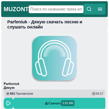
MUZONT
Parfeniuk - Дякую скачать песню и
Главная
слушать онлайн
Новинки
Популярная
Поп
Фонк
Колыбельные
Веселая
Parfeniuk
Дякую
691
Просмотров
03:17
Скачать
3.05 MB