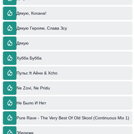
Дякую, Кохана!
Дякую Героям, Слава Зсу
Дякую
Хубба Бубба
Пульс ft Айни & Xcho
Ne Zovi, Ne Pridu
Не Было И Нет
Pure Rave - The Very Best Of Old Skool (Continuous Mix 1)
Збережи