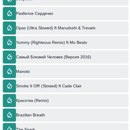
Разбитое Сердечко
Opas (Ultra Slowed) ft Marudxshi & Trevølx
Yummy (Righteous Remix) ft Mo Beats
Самый Близкий Человек (Версия 2016)
Manoto
Smoke It Off! (Slowed) ft Cade Clair
Красотка (Remix)
Brazilian Breath
The Spark