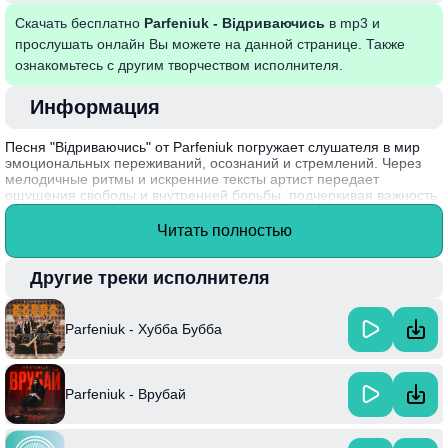
Скачать бесплатно
Parfeniuk - Відриваючись
в mp3 и
прослушать онлайн Вы можете на данной странице. Также
ознакомьтесь с другим творчеством исполнителя.
Информация
Песня "Відриваючись" от Parfeniuk погружает слушателя в мир
эмоциональных переживаний, осознаний и стремлений. Через
мелодичные ритмы и искренние тексты артист передает
ощущения свободы и внутренней борьбы, подчеркивая важность
отпуска прошлого для достижения настоящего. Этот трек как бы
приглашает нас отказаться от ограничений и смело смотреть в
Читать полностью
будущее, находя в себе силы для перемен.
Интересный факт: Parfeniuk, по имени Егора, известен своим
Другие треки исполнителя
уникальным стилем, сочетая элементы поп-музыки и
электроники, что позволяет ему выделяться на украинской
музыкальной сцене.
Parfeniuk - Хубба Бубба
Parfeniuk - Врубай