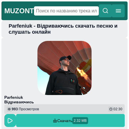
MUZONT
Parfeniuk - Відриваючись скачать песню и
Главная
слушать онлайн
Новинки
Популярная
Поп
Фонк
Колыбельные
Веселая
Parfeniuk
Відриваючись
993
Просмотров
02:30
Скачать
2.32 MB